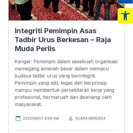
Op
Integriti Pemimpin Asas
Tadbir Urus Berkesan – Raja
Muda Perlis
Kangar: Pemimpin dalam sesebuah organisasi
memegang amanah besar dalam memacu
budaya tadbir urus yang berintegriti.
Pemimpin yang adil, tegas dan berprinsip
mampu membentuk persekitaran kerja yang
profesional, bermaruah dan disenangi oleh
masyarakat.
2026/08/07 8:59 AM
SUARA MERDEKA