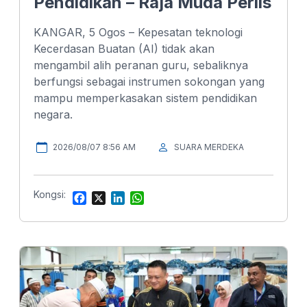
Pendidikan – Raja Muda Perlis
KANGAR, 5 Ogos – Kepesatan teknologi
Kecerdasan Buatan (AI) tidak akan
mengambil alih peranan guru, sebaliknya
berfungsi sebagai instrumen sokongan yang
mampu memperkasakan sistem pendidikan
negara.
2026/08/07 8:56 AM
SUARA MERDEKA
Kongsi:
F
X
L
W
a
i
h
c
n
a
e
k
t
b
e
s
o
d
A
o
I
p
k
n
p