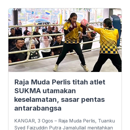
e
k
t
b
e
s
o
d
A
o
I
p
k
n
p
Raja Muda Perlis titah atlet
SUKMA utamakan
keselamatan, sasar pentas
antarabangsa
KANGAR, 3 Ogos – Raja Muda Perlis, Tuanku
Syed Faizuddin Putra Jamalullail menitahkan