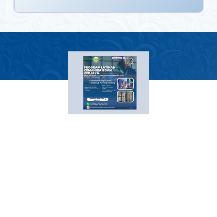
Program Latihan Kemahiran dan
Kerjaya
MAIPs Perlis dan Akademi Binaan
Malaysia Wilayah Utara (Abm)
Sertai Program Latihan
Kemahiran dan Kerjaya MAIPs
Perlis dengan kerjasama Akademi
Binaan Malaysia Wilayah Utara