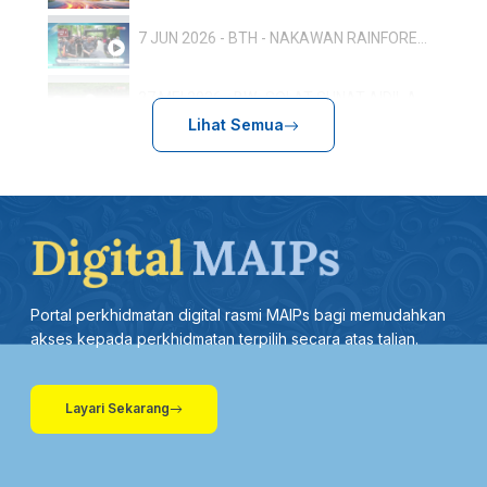
7 JUN 2026 - BTH - NAKAWAN RAINFOREST RUN: 800 PESERTA TERLIBAT, SEMPENA HARI HUTAN ANTARABANGSA
27 MEI 2026 - BW- SOLAT SUNAT AIDIL ADHA RAJA MUDA PERLIS SERTAI LEBIH 500 JEMAAH
Lihat Semua
17.5-BTH-ULANG TAHUN KEPUTERAAN RAJA PERLIS: TUANKU SYED SIRAJUDDIN BERANGKAT KE ISTIADAT PERBARISAN
13 MEI 2026 - BTH - SUKMA 2026: PERLIS SASAR 20 PINGAT EMAS
27 APRIL 2026 -BTH- AMALAN ZIKIR KONSISTEN BERI KESAN POSITIF DALAM PEMBENTUKAN PERSONALITI
Portal perkhidmatan digital rasmi MAIPs bagi memudahkan
26 APRIL 2026 - BERITA WILAYAH - LANGSUNG DARIPADA PERLIS
akses kepada perkhidmatan terpilih secara atas talian.
19 APRIL 2026 - BERITA SEMASA 3
Layari Sekarang
31 MAC 2026 -BTH- KEUSAHAWANAN DIGITAL: 25 ASNAF DIBIMBING PUSAT KECEMERLANGAN PENDIDIKAN FAIZUDDIN