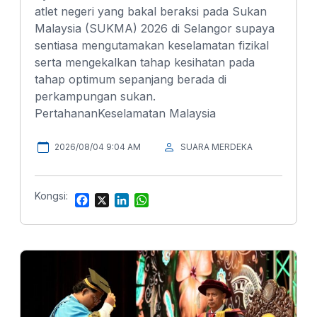
atlet negeri yang bakal beraksi pada Sukan
Malaysia (SUKMA) 2026 di Selangor supaya
sentiasa mengutamakan keselamatan fizikal
serta mengekalkan tahap kesihatan pada
tahap optimum sepanjang berada di
perkampungan sukan.
PertahananKeselamatan Malaysia
2026/08/04 9:04 AM
SUARA MERDEKA
Kongsi:
F
X
L
W
a
i
h
c
n
a
e
k
t
b
e
s
o
d
A
o
I
p
k
n
p