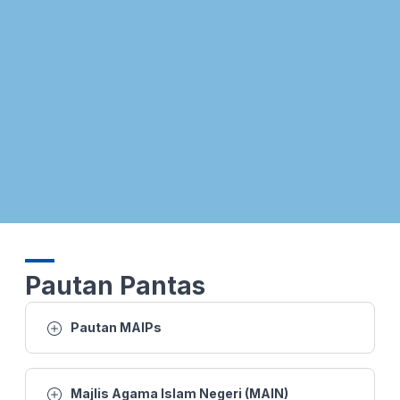
26 MAC 2026 -BTH- SUSULAN KEMARAU DAN CUACA PANAS: 1,000 JEMAAH TUNAIKAN SOLAT AL-ISTISQA DI PERLIS
26 MAC 2026 - BERITA PERDANA- SOLAT SUNAT AL-ISTISQA' RAJA PERLIS BERSAMA HAMPIR 1,000 JEMAAH TUNAI
26 MAC 2026 - BW- SUSULAN KEMARAU DAN CUACA PANAS 1,000 JEMAAH TUNAIKAN SOLAT AL-ISTISQA DI PERLIS
26 MAC 2026 -BTH- SUSULAN KEMARAU DAN CUACA PANAS: 1,000 JEMAAH TUNAIKAN SOLAT AL-ISTISQA DI PERLIS
25 MAC 2026 - BERITA WILAYAH - WILAYAH UTARA
25 MAC 2026 - BTH- EMPAT RUMAH MUSNAH DALAM KEBAKARAN TIADA KEMALANGAN JIWA
Pautan Pantas
22 MAC 2026 - KANTA 744 MALAM
Pautan MAIPs
21 MAC 2026 - BTH- AIDILFITRI RAJA PERLIS SOLAT SUNAT AIDILFITRI DI DATARAN ISTIADAT
Majlis Agama Islam Negeri (MAIN)