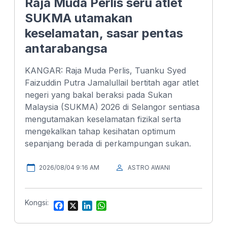
Raja Muda Perlis seru atlet
SUKMA utamakan
keselamatan, sasar pentas
antarabangsa
KANGAR: Raja Muda Perlis, Tuanku Syed
Faizuddin Putra Jamalullail bertitah agar atlet
negeri yang bakal beraksi pada Sukan
Malaysia (SUKMA) 2026 di Selangor sentiasa
mengutamakan keselamatan fizikal serta
mengekalkan tahap kesihatan optimum
sepanjang berada di perkampungan sukan.
2026/08/04 9:16 AM
ASTRO AWANI
Kongsi:
F
X
L
W
a
i
h
c
n
a