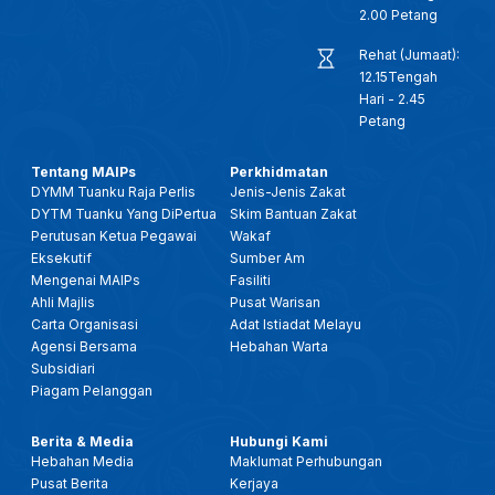
25 JAN 2026- BTH- BAHASA MELAYU DI PERINGKAT SERANTAU, PERLU DIMARTABAT SEBAGAI BAHASA ILMU & DAKWAH
2.00 Petang
Rehat (Jumaat):
25 JANUARI 2026 - KANTA 744 PAGI
12.15Tengah
Hari - 2.45
Petang
28 DIS 2025 -BERITA PERDANA- TITAH RAJA PERLIS: SEMUA PIHAK PERLU KEMBALI BERSATU, TUMPU USAHA
Tentang MAIPs
Perkhidmatan
DYMM Tuanku Raja Perlis
Jenis-Jenis Zakat
28 DIS 2025 -BERITA PERDANA- MENTERI BESAR PERLIS: ADUN KUALA PERLIS ANGKAT SUMPAH
DYTM Tuanku Yang DiPertua
Skim Bantuan Zakat
Perutusan Ketua Pegawai
Wakaf
10 DIS 2025 - BW - 'MYUNIMAP ALUMNI', PERKUKUH HUBUNGAN DENGAN GRADUAN, PERLUAS KOLABORASI INDUSTRI
Eksekutif
Sumber Am
Mengenai MAIPs
Fasiliti
Ahli Majlis
Pusat Warisan
17 OKT 2025- BERITA PERDANA- FESTIVAL IDEA PERLIS PACU TEKNOLOGI DAN INOVASI KEPADA MASYARAKAT
Carta Organisasi
Adat Istiadat Melayu
Agensi Bersama
Hebahan Warta
Subsidiari
2 OKT-SPM-CERITA PAGI PERLIS: KECEMERLANGAN PENDIDIKAN FAIZUDDIN (FCoEE) PERKASA ASNAF RENTAS NEGARA
Piagam Pelanggan
14 SEPT 2025 - BERITA TGH HARI - KEMAJUAN INDUSTRI BATIK: RAJA MUDA PERLIS SARAN LANGKAH STRATEGIK
Berita & Media
Hubungi Kami
Hebahan Media
Maklumat Perhubungan
Pusat Berita
Kerjaya