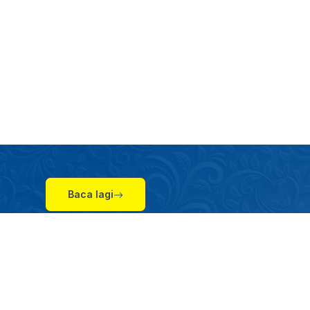
untuk meningkatkan kemahiran
dalam bidang teknikal yang
menjamin masa depan!
DAFTAR SEGERA!!
En. Shahrin (017-569 7256)
Cik Lis Adira (014-900 9158)
Baca lagi