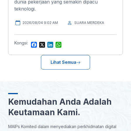
dunia pekerjaan yang semakin dipacu
teknologi.
2026/08/04 9:02 AM
SUARA MERDEKA
Kongsi:
F
X
L
W
a
i
h
c
n
a
e
k
t
Lihat Semua
b
e
s
o
d
A
o
I
p
k
n
p
Kemudahan Anda Adalah
Keutamaan Kami.
MAIPs Komited dalam menyediakan perkhidmatan digital