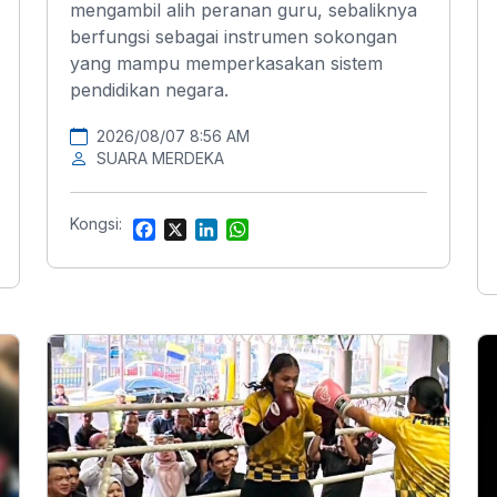
mengambil alih peranan guru, sebaliknya
berfungsi sebagai instrumen sokongan
yang mampu memperkasakan sistem
pendidikan negara.
2026/08/07 8:56 AM
SUARA MERDEKA
Kongsi:
F
X
L
W
a
i
h
c
n
a
e
k
t
b
e
s
o
d
A
o
I
p
k
n
p