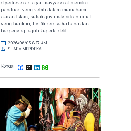
diperkasakan agar masyarakat memiliki
panduan yang sahih dalam memahami
ajaran Islam, sekali gus melahirkan umat
yang berilmu, berfikiran sederhana dan
berpegang teguh kepada dalil.
2026/08/05 8:17 AM
SUARA MERDEKA
Kongsi:
F
X
L
W
a
i
h
c
n
a
e
k
t
b
e
s
o
d
A
o
I
p
k
n
p