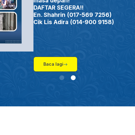
masa depan!
DAFTAR SEGERA!!
En. Shahrin (017-569 7256)
Cik Lis Adira (014-900 9158)
Baca lagi