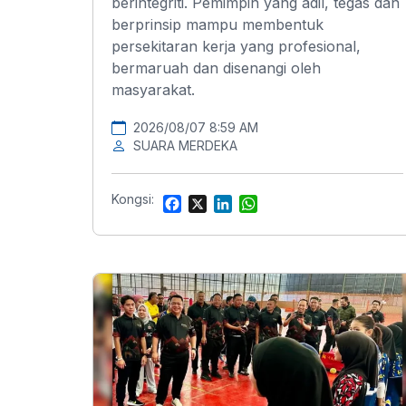
berintegriti. Pemimpin yang adil, tegas dan
berprinsip mampu membentuk
persekitaran kerja yang profesional,
bermaruah dan disenangi oleh
masyarakat.
2026/08/07 8:59 AM
SUARA MERDEKA
Kongsi:
F
X
L
W
a
i
h
c
n
a
e
k
t
b
e
s
o
d
A
o
I
p
k
n
p