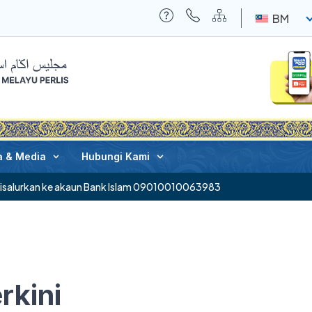
BM
a & Media
Hubungi Kami
disalurkan ke akaun Bank Islam 09010010063983
rkini