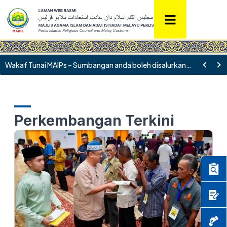
Wakaf Tunai MAIPs – Sumbangan anda boleh disalurkan ke akaun Bank Islam 09010010063983
Perkembangan Terkini