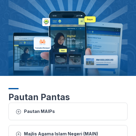
26 MAC 2026 -BTH- SUSULAN KEMARAU DAN CUACA PANAS: 1,000 JEMAAH TUNAIKAN SOLAT AL-ISTISQA DI PERLIS
26 MAC 2026 - BERITA PERDANA- SOLAT SUNAT AL-ISTISQA' RAJA PERLIS BERSAMA HAMPIR 1,000 JEMAAH TUNAI
26 MAC 2026 - BW- SUSULAN KEMARAU DAN CUACA PANAS 1,000 JEMAAH TUNAIKAN SOLAT AL-ISTISQA DI PERLIS
26 MAC 2026 -BTH- SUSULAN KEMARAU DAN CUACA PANAS: 1,000 JEMAAH TUNAIKAN SOLAT AL-ISTISQA DI PERLIS
25 MAC 2026 - BERITA WILAYAH - WILAYAH UTARA
25 MAC 2026 - BTH- EMPAT RUMAH MUSNAH DALAM KEBAKARAN TIADA KEMALANGAN JIWA
Pautan Pantas
22 MAC 2026 - KANTA 744 MALAM
Pautan MAIPs
21 MAC 2026 - BTH- AIDILFITRI RAJA PERLIS SOLAT SUNAT AIDILFITRI DI DATARAN ISTIADAT
Majlis Agama Islam Negeri (MAIN)