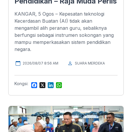
Pendidikan – Raja Muda Perlis
KANGAR, 5 Ogos – Kepesatan teknologi
Kecerdasan Buatan (AI) tidak akan
mengambil alih peranan guru, sebaliknya
berfungsi sebagai instrumen sokongan yang
mampu memperkasakan sistem pendidikan
negara.
2026/08/07 8:56 AM
SUARA MERDEKA
Kongsi:
F
X
L
W
a
i
h
c
n
a
e
k
t
b
e
s
o
d
A
o
I
p
k
n
p