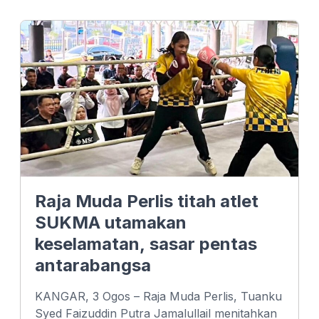
e
k
t
b
e
s
o
d
A
o
I
p
k
n
p
Raja Muda Perlis titah atlet
SUKMA utamakan
keselamatan, sasar pentas
antarabangsa
KANGAR, 3 Ogos – Raja Muda Perlis, Tuanku
Syed Faizuddin Putra Jamalullail menitahkan