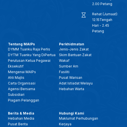
25 JAN 2026- BTH- BAHASA MELAYU DI PERINGKAT SERANTAU, PERLU DIMARTABAT SEBAGAI BAHASA ILMU & DAKWAH
2.00 Petang
Rehat (Jumaat):
25 JANUARI 2026 - KANTA 744 PAGI
12.15Tengah
Hari - 2.45
Petang
28 DIS 2025 -BERITA PERDANA- TITAH RAJA PERLIS: SEMUA PIHAK PERLU KEMBALI BERSATU, TUMPU USAHA
Tentang MAIPs
Perkhidmatan
DYMM Tuanku Raja Perlis
Jenis-Jenis Zakat
28 DIS 2025 -BERITA PERDANA- MENTERI BESAR PERLIS: ADUN KUALA PERLIS ANGKAT SUMPAH
DYTM Tuanku Yang DiPertua
Skim Bantuan Zakat
Perutusan Ketua Pegawai
Wakaf
10 DIS 2025 - BW - 'MYUNIMAP ALUMNI', PERKUKUH HUBUNGAN DENGAN GRADUAN, PERLUAS KOLABORASI INDUSTRI
Eksekutif
Sumber Am
Mengenai MAIPs
Fasiliti
Ahli Majlis
Pusat Warisan
17 OKT 2025- BERITA PERDANA- FESTIVAL IDEA PERLIS PACU TEKNOLOGI DAN INOVASI KEPADA MASYARAKAT
Carta Organisasi
Adat Istiadat Melayu
Agensi Bersama
Hebahan Warta
Subsidiari
2 OKT-SPM-CERITA PAGI PERLIS: KECEMERLANGAN PENDIDIKAN FAIZUDDIN (FCoEE) PERKASA ASNAF RENTAS NEGARA
Piagam Pelanggan
14 SEPT 2025 - BERITA TGH HARI - KEMAJUAN INDUSTRI BATIK: RAJA MUDA PERLIS SARAN LANGKAH STRATEGIK
Berita & Media
Hubungi Kami
Hebahan Media
Maklumat Perhubungan
Pusat Berita
Kerjaya