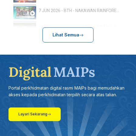
7 JUN 2026 - BTH - NAKAWAN RAINFOREST RUN: 800 PESERTA TERLIBAT, SEMPENA HARI HUTAN ANTARABANGSA
27 MEI 2026 - BW- SOLAT SUNAT AIDIL ADHA RAJA MUDA PERLIS SERTAI LEBIH 500 JEMAAH
Lihat Semua
17.5-BTH-ULANG TAHUN KEPUTERAAN RAJA PERLIS: TUANKU SYED SIRAJUDDIN BERANGKAT KE ISTIADAT PERBARISAN
13 MEI 2026 - BTH - SUKMA 2026: PERLIS SASAR 20 PINGAT EMAS
27 APRIL 2026 -BTH- AMALAN ZIKIR KONSISTEN BERI KESAN POSITIF DALAM PEMBENTUKAN PERSONALITI
Portal perkhidmatan digital rasmi MAIPs bagi memudahkan
26 APRIL 2026 - BERITA WILAYAH - LANGSUNG DARIPADA PERLIS
akses kepada perkhidmatan terpilih secara atas talian.
19 APRIL 2026 - BERITA SEMASA 3
Layari Sekarang
31 MAC 2026 -BTH- KEUSAHAWANAN DIGITAL: 25 ASNAF DIBIMBING PUSAT KECEMERLANGAN PENDIDIKAN FAIZUDDIN