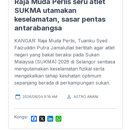
Raja Muda Perlis seru atlet
SUKMA utamakan
keselamatan, sasar pentas
antarabangsa
KANGAR: Raja Muda Perlis, Tuanku Syed
Faizuddin Putra Jamalullail bertitah agar atlet
negeri yang bakal beraksi pada Sukan
Malaysia (SUKMA) 2026 di Selangor sentiasa
mengutamakan keselamatan fizikal serta
mengekalkan tahap kesihatan optimum
sepanjang berada di perkampungan sukan.
2026/08/04 9:16 AM
ASTRO AWANI
Kongsi:
F
X
L
W
a
i
h
c
n
a