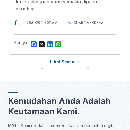
dunia pekerjaan yang semakin dipacu
teknologi.
2026/08/04 9:02 AM
SUARA MERDEKA
Kongsi:
F
X
L
W
a
i
h
c
n
a
e
k
t
Lihat Semua
b
e
s
o
d
A
o
I
p
k
n
p
Kemudahan Anda Adalah
Keutamaan Kami.
MAIPs Komited dalam menyediakan perkhidmatan digital