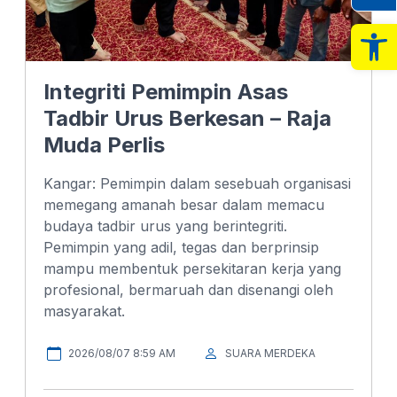
Op
Integriti Pemimpin Asas
Tadbir Urus Berkesan – Raja
Muda Perlis
Kangar: Pemimpin dalam sesebuah organisasi
memegang amanah besar dalam memacu
budaya tadbir urus yang berintegriti.
Pemimpin yang adil, tegas dan berprinsip
mampu membentuk persekitaran kerja yang
profesional, bermaruah dan disenangi oleh
masyarakat.
2026/08/07 8:59 AM
SUARA MERDEKA