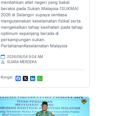
menitahkan atlet negeri yang bakal
beraksi pada Sukan Malaysia (SUKMA)
2026 di Selangor supaya sentiasa
mengutamakan keselamatan fizikal serta
mengekalkan tahap kesihatan pada tahap
optimum sepanjang berada di
perkampungan sukan.
PertahananKeselamatan Malaysia
2026/08/04 9:04 AM
SUARA MERDEKA
Kongsi:
F
X
L
W
a
i
h
c
n
a
e
k
t
b
e
s
o
d
A
o
I
p
k
n
p