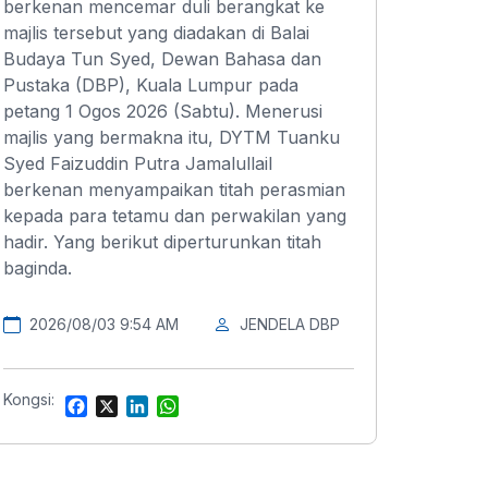
berkenan mencemar duli berangkat ke
majlis tersebut yang diadakan di Balai
Budaya Tun Syed, Dewan Bahasa dan
Pustaka (DBP), Kuala Lumpur pada
petang 1 Ogos 2026 (Sabtu). Menerusi
majlis yang bermakna itu, DYTM Tuanku
Syed Faizuddin Putra Jamalullail
berkenan menyampaikan titah perasmian
kepada para tetamu dan perwakilan yang
hadir. Yang berikut diperturunkan titah
baginda.
2026/08/03 9:54 AM
JENDELA DBP
Kongsi:
F
X
L
W
a
i
h
c
n
a
e
k
t