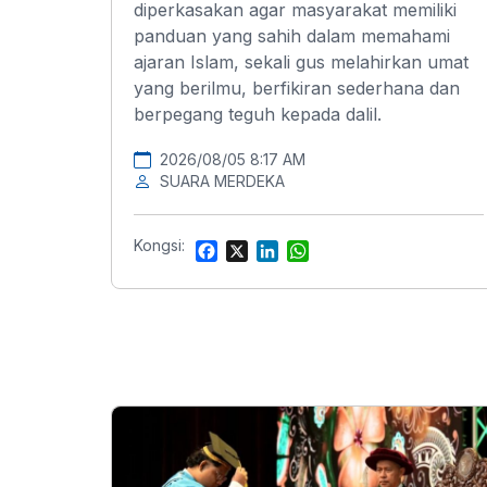
diperkasakan agar masyarakat memiliki
panduan yang sahih dalam memahami
ajaran Islam, sekali gus melahirkan umat
yang berilmu, berfikiran sederhana dan
berpegang teguh kepada dalil.
2026/08/05 8:17 AM
SUARA MERDEKA
Kongsi:
F
X
L
W
a
i
h
c
n
a
e
k
t
b
e
s
o
d
A
o
I
p
k
n
p