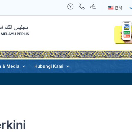
BM
a & Media
Hubungi Kami
rkini