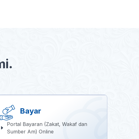
b
e
s
o
d
A
o
I
p
k
n
p
i.
Bayar
Portal Bayaran (Zakat, Wakaf dan
Sumber Am) Online