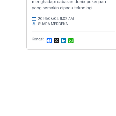
menghadapi cabaran dunia pekerjaan
yang semakin dipacu teknologi.
2026/08/04 9:02 AM
SUARA MERDEKA
Kongsi:
F
X
L
W
a
i
h
c
n
a
e
k
t
b
e
s
o
d
A
o
I
p
k
n
p