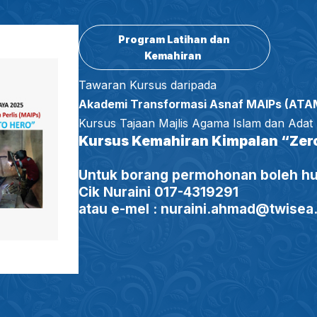
Program Latihan dan
Kemahiran
Tawaran Kursus daripada
Akademi Transformasi Asnaf MAIPs (ATA
Kursus Tajaan Majlis Agama Islam dan Adat 
Kursus Kemahiran Kimpalan “Zero
Untuk borang permohonan boleh hu
Cik Nuraini 017-4319291
atau e-mel : nuraini.ahmad@twisea