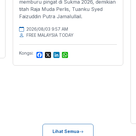
memburu pingat di Sukma 2026, demikian
titah Raja Muda Perlis, Tuanku Syed
Faizuddin Putra Jamalullail.
2026/08/03 9:57 AM
FREE MALAYSIA TODAY
Kongsi:
F
X
L
W
a
i
h
c
n
a
e
k
t
b
e
s
o
d
A
o
I
p
k
n
p
Lihat Semua