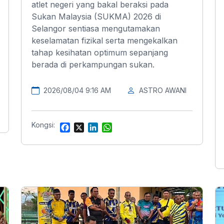
atlet negeri yang bakal beraksi pada
Sukan Malaysia (SUKMA) 2026 di
Selangor sentiasa mengutamakan
keselamatan fizikal serta mengekalkan
tahap kesihatan optimum sepanjang
berada di perkampungan sukan.
2026/08/04 9:16 AM
ASTRO AWANI
Kongsi:
F
X
L
W
a
i
h
c
n
a
e
k
t
b
e
s
o
d
A
o
I
p
k
n
p