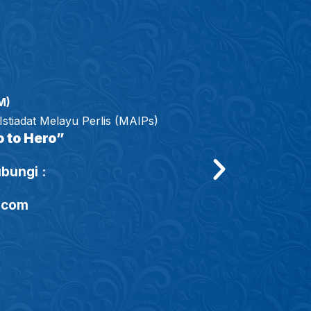
M)
Istiadat Melayu Perlis (MAIPs)
 to Hero”
bungi :
.com