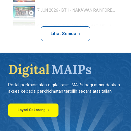
7 JUN 2026 - BTH - NAKAWAN RAINFOREST RUN: 800 PESERTA TERLIBAT, SEMPENA HARI HUTAN ANTARABANGSA
27 MEI 2026 - BW- SOLAT SUNAT AIDIL ADHA RAJA MUDA PERLIS SERTAI LEBIH 500 JEMAAH
Lihat Semua
17.5-BTH-ULANG TAHUN KEPUTERAAN RAJA PERLIS: TUANKU SYED SIRAJUDDIN BERANGKAT KE ISTIADAT PERBARISAN
13 MEI 2026 - BTH - SUKMA 2026: PERLIS SASAR 20 PINGAT EMAS
27 APRIL 2026 -BTH- AMALAN ZIKIR KONSISTEN BERI KESAN POSITIF DALAM PEMBENTUKAN PERSONALITI
Portal perkhidmatan digital rasmi MAIPs bagi memudahkan
26 APRIL 2026 - BERITA WILAYAH - LANGSUNG DARIPADA PERLIS
akses kepada perkhidmatan terpilih secara atas talian.
19 APRIL 2026 - BERITA SEMASA 3
Layari Sekarang
31 MAC 2026 -BTH- KEUSAHAWANAN DIGITAL: 25 ASNAF DIBIMBING PUSAT KECEMERLANGAN PENDIDIKAN FAIZUDDIN