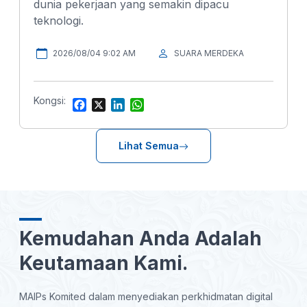
dunia pekerjaan yang semakin dipacu
teknologi.
2026/08/04 9:02 AM
SUARA MERDEKA
Kongsi:
F
X
L
W
a
i
h
c
n
a
e
k
t
Lihat Semua
b
e
s
o
d
A
o
I
p
k
n
p
Kemudahan Anda Adalah
Keutamaan Kami.
MAIPs Komited dalam menyediakan perkhidmatan digital