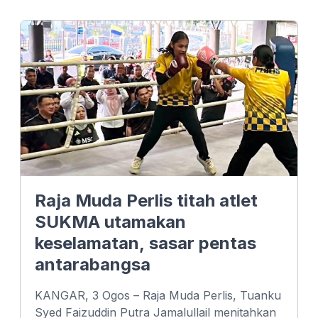
e
k
t
b
e
s
o
d
A
o
I
p
k
n
p
Raja Muda Perlis titah atlet
SUKMA utamakan
keselamatan, sasar pentas
antarabangsa
KANGAR, 3 Ogos – Raja Muda Perlis, Tuanku
Syed Faizuddin Putra Jamalullail menitahkan