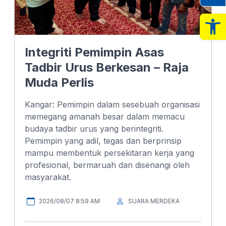
Op
Integriti Pemimpin Asas
Tadbir Urus Berkesan – Raja
Muda Perlis
Kangar: Pemimpin dalam sesebuah organisasi
memegang amanah besar dalam memacu
budaya tadbir urus yang berintegriti.
Pemimpin yang adil, tegas dan berprinsip
mampu membentuk persekitaran kerja yang
profesional, bermaruah dan disenangi oleh
masyarakat.
2026/08/07 8:59 AM
SUARA MERDEKA