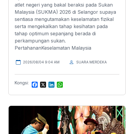
atlet negeri yang bakal beraksi pada Sukan
Malaysia (SUKMA) 2026 di Selangor supaya
sentiasa mengutamakan keselamatan fizikal
serta mengekalkan tahap kesihatan pada
tahap optimum sepanjang berada di
perkampungan sukan.
PertahananKeselamatan Malaysia
2026/08/04 9:04 AM
SUARA MERDEKA
Kongsi:
F
X
L
W
a
i
h
c
n
a
e
k
t
b
e
s
o
d
A
o
I
p
k
n
p