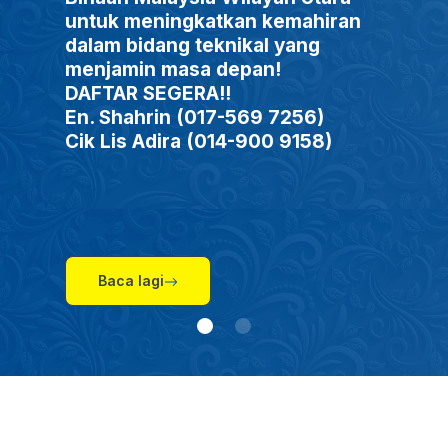
Kursus Kemahiran Kimpalan
“Zero to Hero”
Untuk borang permohonan boleh
hubungi :
Cik Nuraini 017-4319291
atau e-mel :
nuraini.ahmad@twisea.com