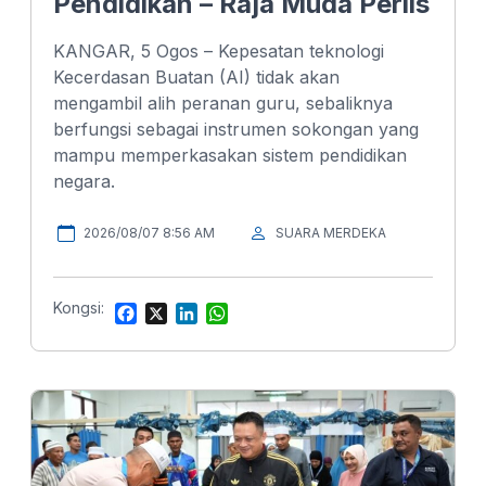
Pendidikan – Raja Muda Perlis
KANGAR, 5 Ogos – Kepesatan teknologi
Kecerdasan Buatan (AI) tidak akan
mengambil alih peranan guru, sebaliknya
berfungsi sebagai instrumen sokongan yang
mampu memperkasakan sistem pendidikan
negara.
2026/08/07 8:56 AM
SUARA MERDEKA
Kongsi:
F
X
L
W
a
i
h
c
n
a
e
k
t
b
e
s
o
d
A
o
I
p
k
n
p