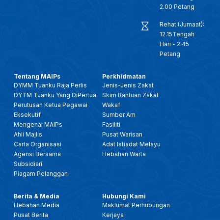
25 JAN 2026- BTH- BAHASA MELAYU DI PERINGKAT SERANTAU, PERLU DIMARTABAT SEBAGAI BAHASA ILMU & DAKWAH
2.00 Petang
Rehat (Jumaat):
25 JANUARI 2026 - KANTA 744 PAGI
12.15Tengah
Hari - 2.45
Petang
28 DIS 2025 -BERITA PERDANA- TITAH RAJA PERLIS: SEMUA PIHAK PERLU KEMBALI BERSATU, TUMPU USAHA
Tentang MAIPs
Perkhidmatan
DYMM Tuanku Raja Perlis
Jenis-Jenis Zakat
28 DIS 2025 -BERITA PERDANA- MENTERI BESAR PERLIS: ADUN KUALA PERLIS ANGKAT SUMPAH
DYTM Tuanku Yang DiPertua
Skim Bantuan Zakat
Perutusan Ketua Pegawai
Wakaf
10 DIS 2025 - BW - 'MYUNIMAP ALUMNI', PERKUKUH HUBUNGAN DENGAN GRADUAN, PERLUAS KOLABORASI INDUSTRI
Eksekutif
Sumber Am
Mengenai MAIPs
Fasiliti
Ahli Majlis
Pusat Warisan
17 OKT 2025- BERITA PERDANA- FESTIVAL IDEA PERLIS PACU TEKNOLOGI DAN INOVASI KEPADA MASYARAKAT
Carta Organisasi
Adat Istiadat Melayu
Agensi Bersama
Hebahan Warta
Subsidiari
2 OKT-SPM-CERITA PAGI PERLIS: KECEMERLANGAN PENDIDIKAN FAIZUDDIN (FCoEE) PERKASA ASNAF RENTAS NEGARA
Piagam Pelanggan
14 SEPT 2025 - BERITA TGH HARI - KEMAJUAN INDUSTRI BATIK: RAJA MUDA PERLIS SARAN LANGKAH STRATEGIK
Berita & Media
Hubungi Kami
Hebahan Media
Maklumat Perhubungan
Pusat Berita
Kerjaya