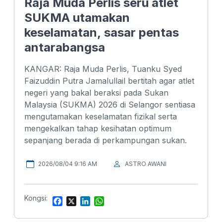
Raja Muda Perlis seru atlet
SUKMA utamakan
keselamatan, sasar pentas
antarabangsa
KANGAR: Raja Muda Perlis, Tuanku Syed
Faizuddin Putra Jamalullail bertitah agar atlet
negeri yang bakal beraksi pada Sukan
Malaysia (SUKMA) 2026 di Selangor sentiasa
mengutamakan keselamatan fizikal serta
mengekalkan tahap kesihatan optimum
sepanjang berada di perkampungan sukan.
2026/08/04 9:16 AM
ASTRO AWANI
Kongsi:
F
X
L
W
a
i
h
c
n
a