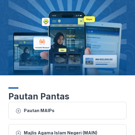
26 MAC 2026 -BTH- SUSULAN KEMARAU DAN CUACA PANAS: 1,000 JEMAAH TUNAIKAN SOLAT AL-ISTISQA DI PERLIS
26 MAC 2026 - BERITA PERDANA- SOLAT SUNAT AL-ISTISQA' RAJA PERLIS BERSAMA HAMPIR 1,000 JEMAAH TUNAI
26 MAC 2026 - BW- SUSULAN KEMARAU DAN CUACA PANAS 1,000 JEMAAH TUNAIKAN SOLAT AL-ISTISQA DI PERLIS
26 MAC 2026 -BTH- SUSULAN KEMARAU DAN CUACA PANAS: 1,000 JEMAAH TUNAIKAN SOLAT AL-ISTISQA DI PERLIS
25 MAC 2026 - BERITA WILAYAH - WILAYAH UTARA
25 MAC 2026 - BTH- EMPAT RUMAH MUSNAH DALAM KEBAKARAN TIADA KEMALANGAN JIWA
Pautan Pantas
22 MAC 2026 - KANTA 744 MALAM
Pautan MAIPs
21 MAC 2026 - BTH- AIDILFITRI RAJA PERLIS SOLAT SUNAT AIDILFITRI DI DATARAN ISTIADAT
Majlis Agama Islam Negeri (MAIN)