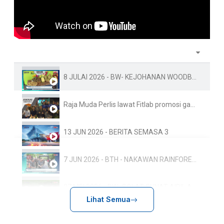
8 JULAI 2026 - BW- KEJOHANAN WOODBALL PIALA DUNIA KE-10 FAMA PERLIS SEDIA 1.5 TAN BUAH-BUAHAN TEMPAT
Raja Muda Perlis lawat Fitlab promosi gaya hidup sihat
13 JUN 2026 - BERITA SEMASA 3
7 JUN 2026 - BTH - NAKAWAN RAINFOREST RUN: 800 PESERTA TERLIBAT, SEMPENA HARI HUTAN ANTARABANGSA
27 MEI 2026 - BW- SOLAT SUNAT AIDIL ADHA RAJA MUDA PERLIS SERTAI LEBIH 500 JEMAAH
Lihat Semua
17.5-BTH-ULANG TAHUN KEPUTERAAN RAJA PERLIS: TUANKU SYED SIRAJUDDIN BERANGKAT KE ISTIADAT PERBARISAN