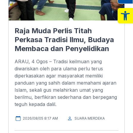
Op
Raja Muda Perlis Titah
Perkasa Tradisi Ilmu, Budaya
Membaca dan Penyelidikan
ARAU, 4 Ogos – Tradisi keilmuan yang
diwariskan oleh para ulama perlu terus
diperkasakan agar masyarakat memiliki
panduan yang sahih dalam memahami ajaran
Islam, sekali gus melahirkan umat yang
berilmu, berfikiran sederhana dan berpegang
teguh kepada dalil.
2026/08/05 8:17 AM
SUARA MERDEKA