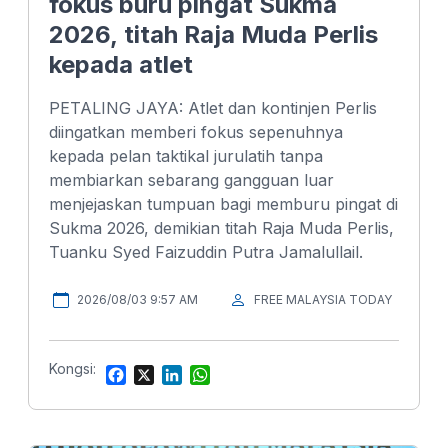
fokus buru pingat Sukma
2026, titah Raja Muda Perlis
kepada atlet
PETALING JAYA: Atlet dan kontinjen Perlis
diingatkan memberi fokus sepenuhnya
kepada pelan taktikal jurulatih tanpa
membiarkan sebarang gangguan luar
menjejaskan tumpuan bagi memburu pingat di
Sukma 2026, demikian titah Raja Muda Perlis,
Tuanku Syed Faizuddin Putra Jamalullail.
2026/08/03 9:57 AM
FREE MALAYSIA TODAY
Kongsi:
F
X
L
W
a
i
h
c
n
a
e
k
t