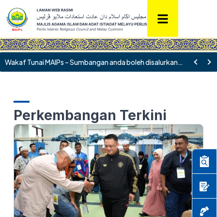
Wakaf Tunai MAIPs – Sumbangan anda boleh disalurkan ke akaun Bank Islam 09010010063983
Perkembangan Terkini