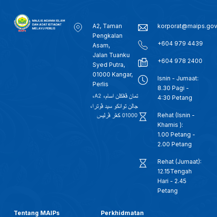
2 FEB 2026 -BW- PERUNTUKAN BUAT 1,600 SEKOLAH AGAMA RAKYAT: RM150 JUTA DISALUR SEPANJANG TAHUN LALU
A2, Taman
korporat@maips.go
Pengkalan
31 JAN 2026 - SEMASA 12
+604 979 4439
Asam,
Jalan Tuanku
+604 978 2400
26 JANUARI 2026 - BERITA TENGAH MALAM
Syed Putra,
01000 Kangar,
Isnin - Jumaat:
Perlis
8.30 Pagi -
26 JANUARI 2026 - BERITA TENGAH MALAM
4:30 Petang
Rehat (Isnin -
25 JAN 2026 - BTH- PEMULIHAN PENAGIH DADAH, PENDEKATAN KEROHANIAN DIIKTIRAF THAILAND
Khamis ):
1.00 Petang -
25 JAN 2026- BTH- BAHASA MELAYU DI PERINGKAT SERANTAU, PERLU DIMARTABAT SEBAGAI BAHASA ILMU & DAKWAH
2.00 Petang
Rehat (Jumaat):
25 JANUARI 2026 - KANTA 744 PAGI
12.15Tengah
Hari - 2.45
Petang
28 DIS 2025 -BERITA PERDANA- TITAH RAJA PERLIS: SEMUA PIHAK PERLU KEMBALI BERSATU, TUMPU USAHA
Tentang MAIPs
Perkhidmatan