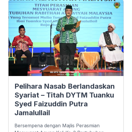
b
e
s
o
d
A
o
I
p
k
n
p
Pelihara Nasab Berlandaskan
Syariat – Titah DYTM Tuanku
Syed Faizuddin Putra
Jamalullail
Bersempena dengan Majlis Perasmian