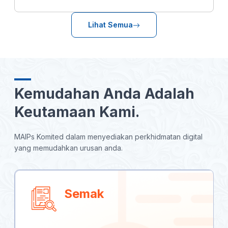
a
i
h
c
n
a
e
k
t
Lihat Semua
b
e
s
o
d
A
o
I
p
k
n
p
Kemudahan Anda Adalah
Keutamaan Kami.
MAIPs Komited dalam menyediakan perkhidmatan digital
yang memudahkan urusan anda.
Semak