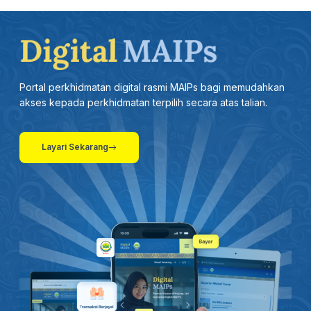
13 MEI 2026 - BTH - SUKMA 2026: PERLIS SASAR 20 PINGAT EMAS
27 APRIL 2026 -BTH- AMALAN ZIKIR KONSISTEN BERI KESAN POSITIF DALAM PEMBENTUKAN PERSONALITI
Portal perkhidmatan digital rasmi MAIPs bagi memudahkan
26 APRIL 2026 - BERITA WILAYAH - LANGSUNG DARIPADA PERLIS
akses kepada perkhidmatan terpilih secara atas talian.
19 APRIL 2026 - BERITA SEMASA 3
Layari Sekarang
31 MAC 2026 -BTH- KEUSAHAWANAN DIGITAL: 25 ASNAF DIBIMBING PUSAT KECEMERLANGAN PENDIDIKAN FAIZUDDIN
26 MAC 2026 -BTH- SUSULAN KEMARAU DAN CUACA PANAS: 1,000 JEMAAH TUNAIKAN SOLAT AL-ISTISQA DI PERLIS
26 MAC 2026 - BERITA PERDANA- SOLAT SUNAT AL-ISTISQA' RAJA PERLIS BERSAMA HAMPIR 1,000 JEMAAH TUNAI
26 MAC 2026 - BW- SUSULAN KEMARAU DAN CUACA PANAS 1,000 JEMAAH TUNAIKAN SOLAT AL-ISTISQA DI PERLIS