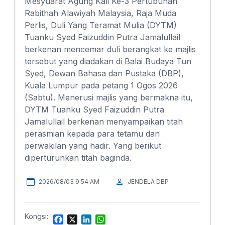
Mesyuarat Agung Kali Ke-3 Pertubuhan
Rabithah Alawiyah Malaysia, Raja Muda
Perlis, Duli Yang Teramat Mulia (DYTM)
Tuanku Syed Faizuddin Putra Jamalullail
berkenan mencemar duli berangkat ke majlis
tersebut yang diadakan di Balai Budaya Tun
Syed, Dewan Bahasa dan Pustaka (DBP),
Kuala Lumpur pada petang 1 Ogos 2026
(Sabtu). Menerusi majlis yang bermakna itu,
DYTM Tuanku Syed Faizuddin Putra
Jamalullail berkenan menyampaikan titah
perasmian kepada para tetamu dan
perwakilan yang hadir. Yang berikut
diperturunkan titah baginda.
2026/08/03 9:54 AM
JENDELA DBP
Kongsi:
F
X
L
W