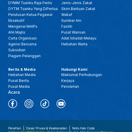
DYMM Tuanku Raja Perlis
Jenis-Jenis Zakat
28 DIS 2025 -BERITA PERDANA- MENTERI BESAR PERLIS: ADUN KUALA PERLIS ANGKAT SUMPAH
DYTM Tuanku Yang DiPertua
Skim Bantuan Zakat
Perutusan Ketua Pegawai
Wakaf
10 DIS 2025 - BW - 'MYUNIMAP ALUMNI', PERKUKUH HUBUNGAN DENGAN GRADUAN, PERLUAS KOLABORASI INDUSTRI
Eksekutif
Sumber Am
Mengenai MAIPs
Fasiliti
Ahli Majlis
Pusat Warisan
17 OKT 2025- BERITA PERDANA- FESTIVAL IDEA PERLIS PACU TEKNOLOGI DAN INOVASI KEPADA MASYARAKAT
Carta Organisasi
Adat Istiadat Melayu
Agensi Bersama
Hebahan Warta
Subsidiari
2 OKT-SPM-CERITA PAGI PERLIS: KECEMERLANGAN PENDIDIKAN FAIZUDDIN (FCoEE) PERKASA ASNAF RENTAS NEGARA
Piagam Pelanggan
14 SEPT 2025 - BERITA TGH HARI - KEMAJUAN INDUSTRI BATIK: RAJA MUDA PERLIS SARAN LANGKAH STRATEGIK
Berita & Media
Hubungi Kami
Hebahan Media
Maklumat Perhubungan
Pusat Berita
Kerjaya
6 SEPT 2025 - BTH- PRASARANA DIPERTINGKAT DEMI KESEJAHTERAAN RAKYAT
Pusat Media
Perolehan
Acara
1 SEPT 2025 - KANTA 744 MALAM
1 SEPT 2025 - BERITA WILAYAH - 3 RUMAH ROSAK AKIBAT RIBUT: STRUKTUR RUMAH DAN BUMBUNG
Penafian
Dasar Privasi & Keselamatan
Notis Hak Cipta