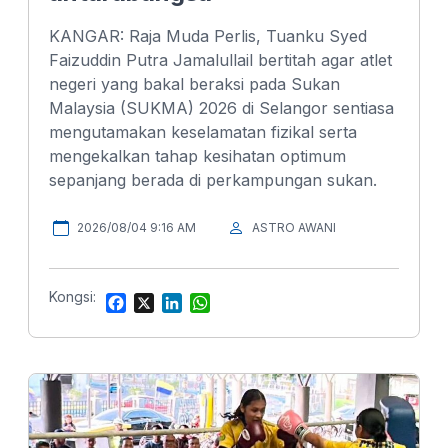
KANGAR: Raja Muda Perlis, Tuanku Syed
Faizuddin Putra Jamalullail bertitah agar atlet
negeri yang bakal beraksi pada Sukan
Malaysia (SUKMA) 2026 di Selangor sentiasa
mengutamakan keselamatan fizikal serta
mengekalkan tahap kesihatan optimum
sepanjang berada di perkampungan sukan.
2026/08/04 9:16 AM
ASTRO AWANI
Kongsi:
F
X
L
W
a
i
h
c
n
a
e
k
t
b
e
s
o
d
A
o
I
p
k
n
p