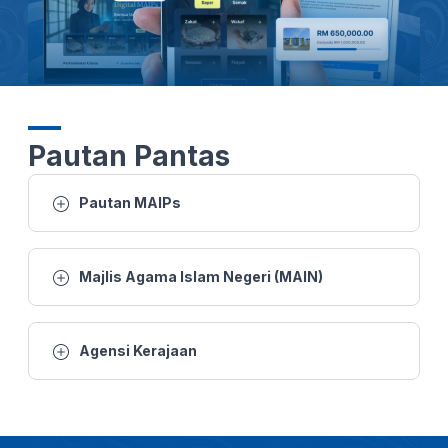
26 MAC 2026 -BTH- SUSULAN KEMARAU DAN CUACA PANAS: 1,000 JEMAAH TUNAIKAN SOLAT AL-ISTISQA DI PERLIS
25 MAC 2026 - BERITA WILAYAH - WILAYAH UTARA
25 MAC 2026 - BTH- EMPAT RUMAH MUSNAH DALAM KEBAKARAN TIADA KEMALANGAN JIWA
Pautan Pantas
22 MAC 2026 - KANTA 744 MALAM
Pautan MAIPs
21 MAC 2026 - BTH- AIDILFITRI RAJA PERLIS SOLAT SUNAT AIDILFITRI DI DATARAN ISTIADAT
Majlis Agama Islam Negeri (MAIN)
19 MAC -BTH- SOLAT SUNAT AIDILFITRI BERMULA 7.45 PAGI, SOLAT DI PERLIS DILAKSANAKAN DI TANAH LAPANG
Agensi Kerajaan
8 FEB 2026 - B.WILAYAH - ZIARAH MAHABBAH: PEMANGKIN PENYATUAN UMMAH DAN PEMBANGUNAN RENTAS SEMPADAN
4 FEB 2026- BTH- KONVOI GEMILANG 60 TAHUN MARA, MARA TERUS KOMITED BANGUNKAN SOSIOEKONOMI BUMIPUTERA