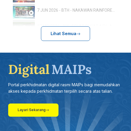
7 JUN 2026 - BTH - NAKAWAN RAINFOREST RUN: 800 PESERTA TERLIBAT, SEMPENA HARI HUTAN ANTARABANGSA
27 MEI 2026 - BW- SOLAT SUNAT AIDIL ADHA RAJA MUDA PERLIS SERTAI LEBIH 500 JEMAAH
Lihat Semua
17.5-BTH-ULANG TAHUN KEPUTERAAN RAJA PERLIS: TUANKU SYED SIRAJUDDIN BERANGKAT KE ISTIADAT PERBARISAN
13 MEI 2026 - BTH - SUKMA 2026: PERLIS SASAR 20 PINGAT EMAS
27 APRIL 2026 -BTH- AMALAN ZIKIR KONSISTEN BERI KESAN POSITIF DALAM PEMBENTUKAN PERSONALITI
Portal perkhidmatan digital rasmi MAIPs bagi memudahkan
26 APRIL 2026 - BERITA WILAYAH - LANGSUNG DARIPADA PERLIS
akses kepada perkhidmatan terpilih secara atas talian.
19 APRIL 2026 - BERITA SEMASA 3
Layari Sekarang
31 MAC 2026 -BTH- KEUSAHAWANAN DIGITAL: 25 ASNAF DIBIMBING PUSAT KECEMERLANGAN PENDIDIKAN FAIZUDDIN