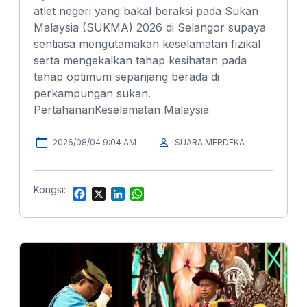
atlet negeri yang bakal beraksi pada Sukan
Malaysia (SUKMA) 2026 di Selangor supaya
sentiasa mengutamakan keselamatan fizikal
serta mengekalkan tahap kesihatan pada
tahap optimum sepanjang berada di
perkampungan sukan.
PertahananKeselamatan Malaysia
2026/08/04 9:04 AM
SUARA MERDEKA
Kongsi:
F
X
L
W
a
i
h
c
n
a
e
k
t
b
e
s
o
d
A
o
I
p
k
n
p