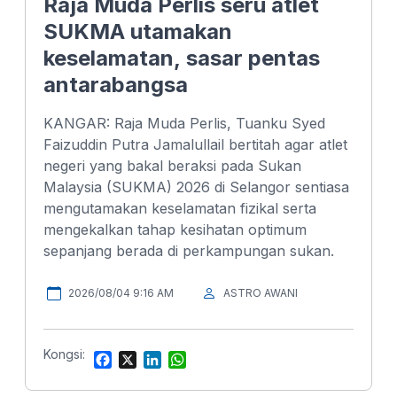
Raja Muda Perlis seru atlet
SUKMA utamakan
keselamatan, sasar pentas
antarabangsa
KANGAR: Raja Muda Perlis, Tuanku Syed
Faizuddin Putra Jamalullail bertitah agar atlet
negeri yang bakal beraksi pada Sukan
Malaysia (SUKMA) 2026 di Selangor sentiasa
mengutamakan keselamatan fizikal serta
mengekalkan tahap kesihatan optimum
sepanjang berada di perkampungan sukan.
2026/08/04 9:16 AM
ASTRO AWANI
Kongsi:
F
X
L
W
a
i
h
c
n
a