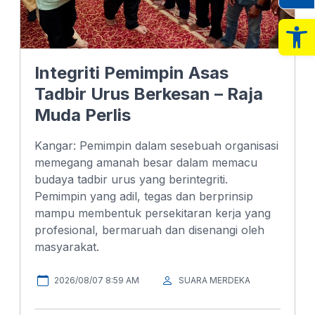
Op
Integriti Pemimpin Asas
Tadbir Urus Berkesan – Raja
Muda Perlis
Kangar: Pemimpin dalam sesebuah organisasi
memegang amanah besar dalam memacu
budaya tadbir urus yang berintegriti.
Pemimpin yang adil, tegas dan berprinsip
mampu membentuk persekitaran kerja yang
profesional, bermaruah dan disenangi oleh
masyarakat.
2026/08/07 8:59 AM
SUARA MERDEKA