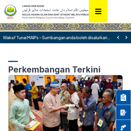
Wakaf Tunai MAIPs – Sumbangan anda boleh disalurkan ke akaun Bank Islam 09010010063983
Perkembangan Terkini