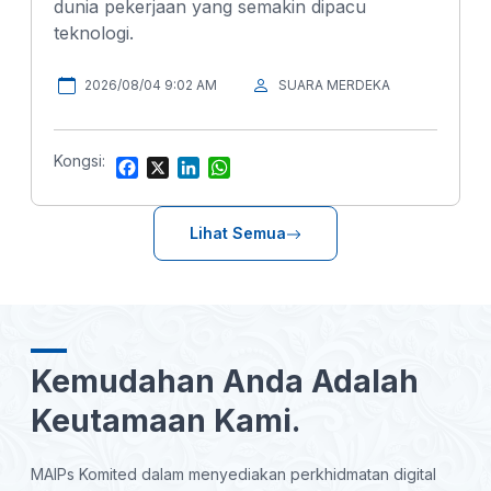
dunia pekerjaan yang semakin dipacu
teknologi.
2026/08/04 9:02 AM
SUARA MERDEKA
Kongsi:
F
X
L
W
a
i
h
c
n
a
e
k
t
Lihat Semua
b
e
s
o
d
A
o
I
p
k
n
p
Kemudahan Anda Adalah
Keutamaan Kami.
MAIPs Komited dalam menyediakan perkhidmatan digital