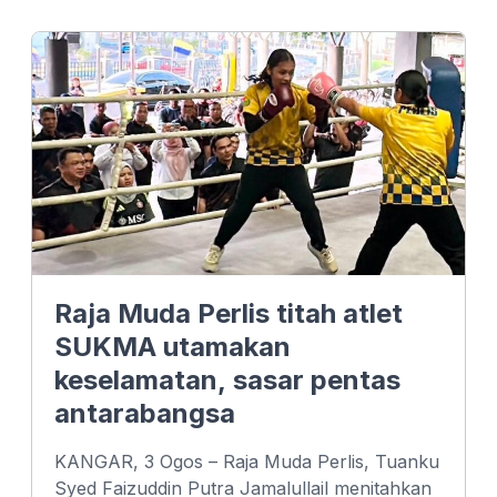
e
k
t
b
e
s
o
d
A
o
I
p
k
n
p
Raja Muda Perlis titah atlet
SUKMA utamakan
keselamatan, sasar pentas
antarabangsa
KANGAR, 3 Ogos – Raja Muda Perlis, Tuanku
Syed Faizuddin Putra Jamalullail menitahkan