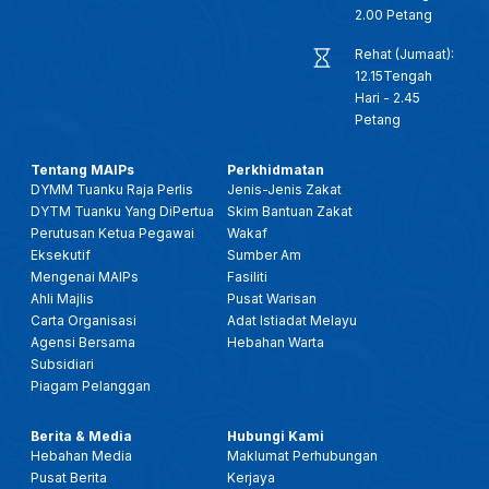
25 JAN 2026- BTH- BAHASA MELAYU DI PERINGKAT SERANTAU, PERLU DIMARTABAT SEBAGAI BAHASA ILMU & DAKWAH
2.00 Petang
Rehat (Jumaat):
25 JANUARI 2026 - KANTA 744 PAGI
12.15Tengah
Hari - 2.45
Petang
28 DIS 2025 -BERITA PERDANA- TITAH RAJA PERLIS: SEMUA PIHAK PERLU KEMBALI BERSATU, TUMPU USAHA
Tentang MAIPs
Perkhidmatan
DYMM Tuanku Raja Perlis
Jenis-Jenis Zakat
28 DIS 2025 -BERITA PERDANA- MENTERI BESAR PERLIS: ADUN KUALA PERLIS ANGKAT SUMPAH
DYTM Tuanku Yang DiPertua
Skim Bantuan Zakat
Perutusan Ketua Pegawai
Wakaf
10 DIS 2025 - BW - 'MYUNIMAP ALUMNI', PERKUKUH HUBUNGAN DENGAN GRADUAN, PERLUAS KOLABORASI INDUSTRI
Eksekutif
Sumber Am
Mengenai MAIPs
Fasiliti
Ahli Majlis
Pusat Warisan
17 OKT 2025- BERITA PERDANA- FESTIVAL IDEA PERLIS PACU TEKNOLOGI DAN INOVASI KEPADA MASYARAKAT
Carta Organisasi
Adat Istiadat Melayu
Agensi Bersama
Hebahan Warta
Subsidiari
2 OKT-SPM-CERITA PAGI PERLIS: KECEMERLANGAN PENDIDIKAN FAIZUDDIN (FCoEE) PERKASA ASNAF RENTAS NEGARA
Piagam Pelanggan
14 SEPT 2025 - BERITA TGH HARI - KEMAJUAN INDUSTRI BATIK: RAJA MUDA PERLIS SARAN LANGKAH STRATEGIK
Berita & Media
Hubungi Kami
Hebahan Media
Maklumat Perhubungan
Pusat Berita
Kerjaya