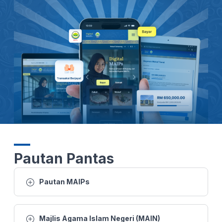
26 MAC 2026 -BTH- SUSULAN KEMARAU DAN CUACA PANAS: 1,000 JEMAAH TUNAIKAN SOLAT AL-ISTISQA DI PERLIS
26 MAC 2026 - BERITA PERDANA- SOLAT SUNAT AL-ISTISQA' RAJA PERLIS BERSAMA HAMPIR 1,000 JEMAAH TUNAI
26 MAC 2026 - BW- SUSULAN KEMARAU DAN CUACA PANAS 1,000 JEMAAH TUNAIKAN SOLAT AL-ISTISQA DI PERLIS
26 MAC 2026 -BTH- SUSULAN KEMARAU DAN CUACA PANAS: 1,000 JEMAAH TUNAIKAN SOLAT AL-ISTISQA DI PERLIS
25 MAC 2026 - BERITA WILAYAH - WILAYAH UTARA
25 MAC 2026 - BTH- EMPAT RUMAH MUSNAH DALAM KEBAKARAN TIADA KEMALANGAN JIWA
Pautan Pantas
22 MAC 2026 - KANTA 744 MALAM
Pautan MAIPs
21 MAC 2026 - BTH- AIDILFITRI RAJA PERLIS SOLAT SUNAT AIDILFITRI DI DATARAN ISTIADAT
Majlis Agama Islam Negeri (MAIN)