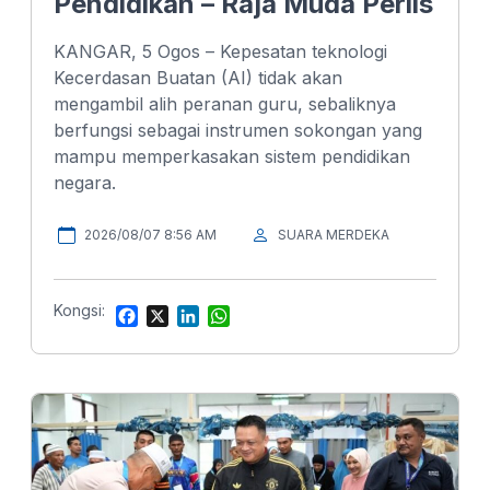
Pendidikan – Raja Muda Perlis
KANGAR, 5 Ogos – Kepesatan teknologi
Kecerdasan Buatan (AI) tidak akan
mengambil alih peranan guru, sebaliknya
berfungsi sebagai instrumen sokongan yang
mampu memperkasakan sistem pendidikan
negara.
2026/08/07 8:56 AM
SUARA MERDEKA
Kongsi:
F
X
L
W
a
i
h
c
n
a
e
k
t
b
e
s
o
d
A
o
I
p
k
n
p