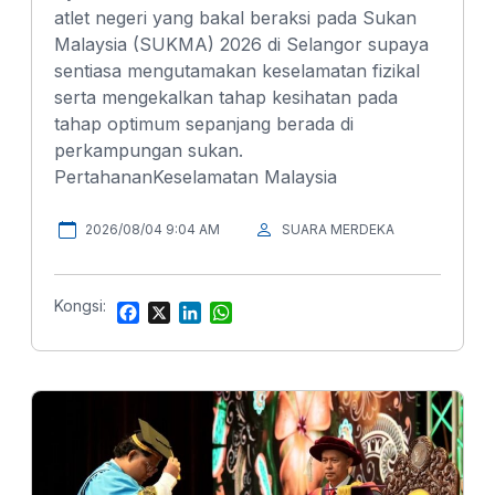
atlet negeri yang bakal beraksi pada Sukan
Malaysia (SUKMA) 2026 di Selangor supaya
sentiasa mengutamakan keselamatan fizikal
serta mengekalkan tahap kesihatan pada
tahap optimum sepanjang berada di
perkampungan sukan.
PertahananKeselamatan Malaysia
2026/08/04 9:04 AM
SUARA MERDEKA
Kongsi:
F
X
L
W
a
i
h
c
n
a
e
k
t
b
e
s
o
d
A
o
I
p
k
n
p