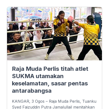
e
k
t
b
e
s
o
d
A
o
I
p
k
n
p
Raja Muda Perlis titah atlet
SUKMA utamakan
keselamatan, sasar pentas
antarabangsa
KANGAR, 3 Ogos – Raja Muda Perlis, Tuanku
Syed Faizuddin Putra Jamalullail menitahkan