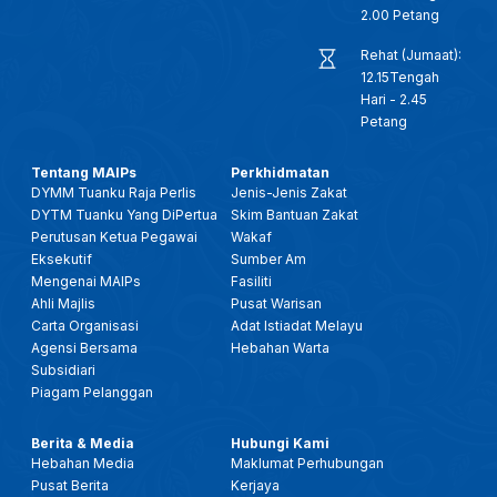
25 JAN 2026- BTH- BAHASA MELAYU DI PERINGKAT SERANTAU, PERLU DIMARTABAT SEBAGAI BAHASA ILMU & DAKWAH
2.00 Petang
Rehat (Jumaat):
25 JANUARI 2026 - KANTA 744 PAGI
12.15Tengah
Hari - 2.45
Petang
28 DIS 2025 -BERITA PERDANA- TITAH RAJA PERLIS: SEMUA PIHAK PERLU KEMBALI BERSATU, TUMPU USAHA
Tentang MAIPs
Perkhidmatan
DYMM Tuanku Raja Perlis
Jenis-Jenis Zakat
28 DIS 2025 -BERITA PERDANA- MENTERI BESAR PERLIS: ADUN KUALA PERLIS ANGKAT SUMPAH
DYTM Tuanku Yang DiPertua
Skim Bantuan Zakat
Perutusan Ketua Pegawai
Wakaf
10 DIS 2025 - BW - 'MYUNIMAP ALUMNI', PERKUKUH HUBUNGAN DENGAN GRADUAN, PERLUAS KOLABORASI INDUSTRI
Eksekutif
Sumber Am
Mengenai MAIPs
Fasiliti
Ahli Majlis
Pusat Warisan
17 OKT 2025- BERITA PERDANA- FESTIVAL IDEA PERLIS PACU TEKNOLOGI DAN INOVASI KEPADA MASYARAKAT
Carta Organisasi
Adat Istiadat Melayu
Agensi Bersama
Hebahan Warta
Subsidiari
2 OKT-SPM-CERITA PAGI PERLIS: KECEMERLANGAN PENDIDIKAN FAIZUDDIN (FCoEE) PERKASA ASNAF RENTAS NEGARA
Piagam Pelanggan
14 SEPT 2025 - BERITA TGH HARI - KEMAJUAN INDUSTRI BATIK: RAJA MUDA PERLIS SARAN LANGKAH STRATEGIK
Berita & Media
Hubungi Kami
Hebahan Media
Maklumat Perhubungan
Pusat Berita
Kerjaya