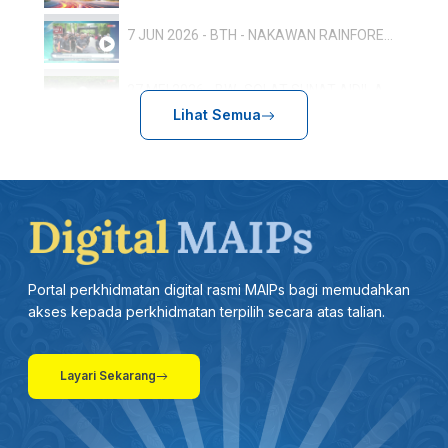
7 JUN 2026 - BTH - NAKAWAN RAINFOREST RUN: 800 PESERTA TERLIBAT, SEMPENA HARI HUTAN ANTARABANGSA
27 MEI 2026 - BW- SOLAT SUNAT AIDIL ADHA RAJA MUDA PERLIS SERTAI LEBIH 500 JEMAAH
Lihat Semua
17.5-BTH-ULANG TAHUN KEPUTERAAN RAJA PERLIS: TUANKU SYED SIRAJUDDIN BERANGKAT KE ISTIADAT PERBARISAN
13 MEI 2026 - BTH - SUKMA 2026: PERLIS SASAR 20 PINGAT EMAS
27 APRIL 2026 -BTH- AMALAN ZIKIR KONSISTEN BERI KESAN POSITIF DALAM PEMBENTUKAN PERSONALITI
Portal perkhidmatan digital rasmi MAIPs bagi memudahkan
26 APRIL 2026 - BERITA WILAYAH - LANGSUNG DARIPADA PERLIS
akses kepada perkhidmatan terpilih secara atas talian.
19 APRIL 2026 - BERITA SEMASA 3
Layari Sekarang
31 MAC 2026 -BTH- KEUSAHAWANAN DIGITAL: 25 ASNAF DIBIMBING PUSAT KECEMERLANGAN PENDIDIKAN FAIZUDDIN