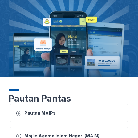
26 MAC 2026 -BTH- SUSULAN KEMARAU DAN CUACA PANAS: 1,000 JEMAAH TUNAIKAN SOLAT AL-ISTISQA DI PERLIS
26 MAC 2026 - BERITA PERDANA- SOLAT SUNAT AL-ISTISQA' RAJA PERLIS BERSAMA HAMPIR 1,000 JEMAAH TUNAI
26 MAC 2026 - BW- SUSULAN KEMARAU DAN CUACA PANAS 1,000 JEMAAH TUNAIKAN SOLAT AL-ISTISQA DI PERLIS
26 MAC 2026 -BTH- SUSULAN KEMARAU DAN CUACA PANAS: 1,000 JEMAAH TUNAIKAN SOLAT AL-ISTISQA DI PERLIS
25 MAC 2026 - BERITA WILAYAH - WILAYAH UTARA
25 MAC 2026 - BTH- EMPAT RUMAH MUSNAH DALAM KEBAKARAN TIADA KEMALANGAN JIWA
Pautan Pantas
22 MAC 2026 - KANTA 744 MALAM
Pautan MAIPs
21 MAC 2026 - BTH- AIDILFITRI RAJA PERLIS SOLAT SUNAT AIDILFITRI DI DATARAN ISTIADAT
Majlis Agama Islam Negeri (MAIN)