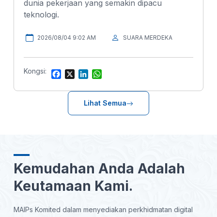
dunia pekerjaan yang semakin dipacu
teknologi.
2026/08/04 9:02 AM
SUARA MERDEKA
Kongsi:
F
X
L
W
a
i
h
c
n
a
e
k
t
Lihat Semua
b
e
s
o
d
A
o
I
p
k
n
p
Kemudahan Anda Adalah
Keutamaan Kami.
MAIPs Komited dalam menyediakan perkhidmatan digital