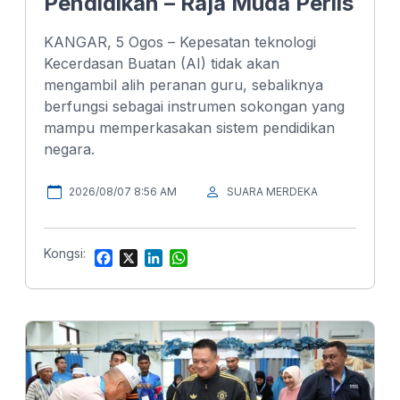
Pendidikan – Raja Muda Perlis
KANGAR, 5 Ogos – Kepesatan teknologi
Kecerdasan Buatan (AI) tidak akan
mengambil alih peranan guru, sebaliknya
berfungsi sebagai instrumen sokongan yang
mampu memperkasakan sistem pendidikan
negara.
2026/08/07 8:56 AM
SUARA MERDEKA
Kongsi:
F
X
L
W
a
i
h
c
n
a
e
k
t
b
e
s
o
d
A
o
I
p
k
n
p