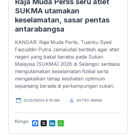
Raja Muda Perlis seru atlet
SUKMA utamakan
keselamatan, sasar pentas
antarabangsa
KANGAR: Raja Muda Perlis, Tuanku Syed
Faizuddin Putra Jamalullail bertitah agar atlet
negeri yang bakal beraksi pada Sukan
Malaysia (SUKMA) 2026 di Selangor sentiasa
mengutamakan keselamatan fizikal serta
mengekalkan tahap kesihatan optimum
sepanjang berada di perkampungan sukan.
2026/08/04 9:16 AM
ASTRO AWANI
Kongsi:
F
X
L
W
a
i
h
c
n
a