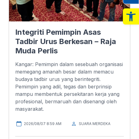
Op
Integriti Pemimpin Asas
Tadbir Urus Berkesan – Raja
Muda Perlis
Kangar: Pemimpin dalam sesebuah organisasi
memegang amanah besar dalam memacu
budaya tadbir urus yang berintegriti.
Pemimpin yang adil, tegas dan berprinsip
mampu membentuk persekitaran kerja yang
profesional, bermaruah dan disenangi oleh
masyarakat.
2026/08/07 8:59 AM
SUARA MERDEKA