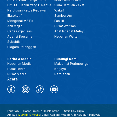
DYTM Tuanku Yang DiPertua
Skim Bantuan Zakat
Perutusan Ketua Pegawai
Wakaf
Eksekutif
Sumber Am
Mengenai MAIPs
Fasiliti
Ahli Majlis
Pusat Warisan
Carta Organisasi
Adat Istiadat Melayu
Agensi Bersama
Hebahan Warta
Subsidiari
Piagam Pelanggan
Berita & Media
Hubungi Kami
Hebahan Media
Maklumat Perhubungan
Pusat Berita
Kerjaya
Pusat Media
Perolehan
Acara
Penafian
Dasar Privasi & Keselamatan
Notis Hak Cipta
Aplikasi
MyHRMIS Mobile
: Galeri Aplikasi Mudah Alih Kerajaan Malaysia