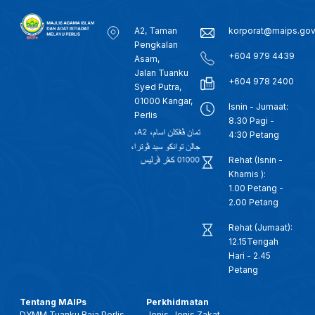
A2, Taman
korporat@maips.go
Pengkalan
+604 979 4439
Asam,
Jalan Tuanku
+604 978 2400
Syed Putra,
01000 Kangar,
Isnin - Jumaat:
Perlis
8.30 Pagi -
4:30 Petang
Rehat (Isnin -
Khamis ):
1.00 Petang -
2.00 Petang
Rehat (Jumaat):
12.15Tengah
Hari - 2.45
Petang
Tentang MAIPs
Perkhidmatan
DYMM Tuanku Raja Perlis
Jenis-Jenis Zakat