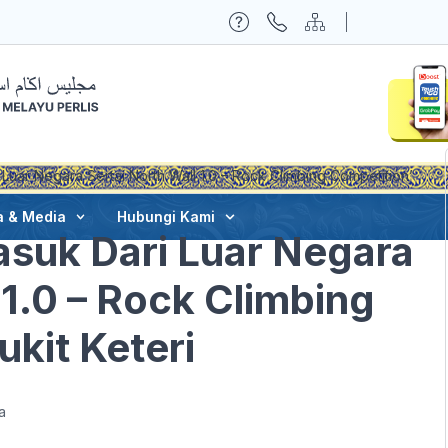
uar Negara Sertai North Wall 1.0 – Rock Climbing Competition’
a & Media
Hubungi Kami
suk Dari Luar Negara
 1.0 – Rock Climbing
ukit Keteri
a