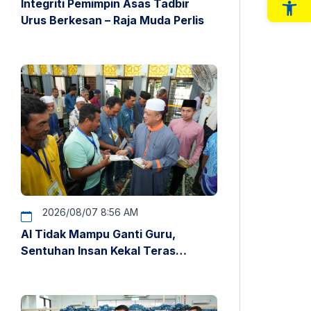
Integriti Pemimpin Asas Tadbir
Op
Urus Berkesan – Raja Muda Perlis
2026/08/07 8:56 AM
AI Tidak Mampu Ganti Guru,
Sentuhan Insan Kekal Teras
Pendidikan – Raja Muda Perlis