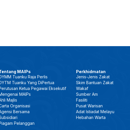
Tentang MAIPs
Perkhidmatan
DYMM Tuanku Raja Perlis
Jenis-Jenis Zakat
DYTM Tuanku Yang DiPertua
Skim Bantuan Zakat
Perutusan Ketua Pegawai Eksekutif
Wakaf
Mengenai MAIPs
Sumber Am
Ahli Majlis
Fasiliti
Carta Organisasi
Pusat Warisan
Agensi Bersama
Adat Istiadat Melayu
Subsidiari
Hebahan Warta
Piagam Pelanggan