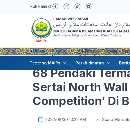
Ikuti kami di:
Utama
Pusat
68 Pendaki Termasuk Dari L
Media
Di Bukit Keteri
Tentang MAIPs
Perkhidmatan
Berit
68 Pendaki Terma
Sertai North Wall
Competition’ Di B
2022/08/30 10:22 AM
Suara Merdek