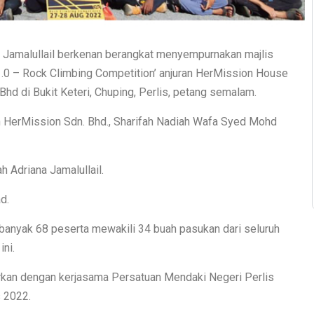
 Jamalullail berkenan berangkat menyempurnakan majlis
1.0 – Rock Climbing Competition’ anjuran HerMission House
d di Bukit Keteri, Chuping, Perlis, petang semalam.
 HerMission Sdn. Bhd., Sharifah Nadiah Wafa Syed Mohd
 Adriana Jamalullail.
d.
banyak 68 peserta mewakili 34 buah pasukan dari seluruh
ni.
njurkan dengan kerjasama Persatuan Mendaki Negeri Perlis
s 2022.