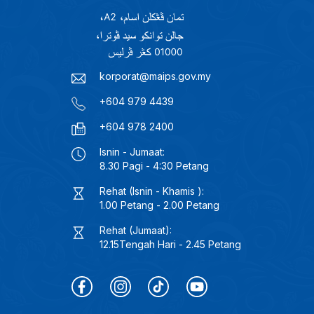
korporat@maips.gov.my
+604 979 4439
+604 978 2400
Isnin - Jumaat:
8.30 Pagi - 4:30 Petang
Rehat (Isnin - Khamis ):
1.00 Petang - 2.00 Petang
Rehat (Jumaat):
12.15Tengah Hari - 2.45 Petang