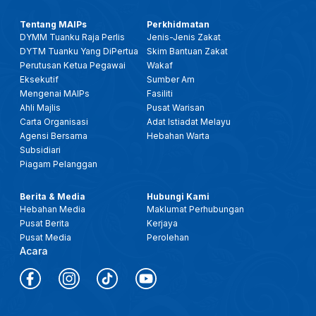
Tentang MAIPs
Perkhidmatan
DYMM Tuanku Raja Perlis
Jenis-Jenis Zakat
DYTM Tuanku Yang DiPertua
Skim Bantuan Zakat
Perutusan Ketua Pegawai
Wakaf
Eksekutif
Sumber Am
Mengenai MAIPs
Fasiliti
Ahli Majlis
Pusat Warisan
Carta Organisasi
Adat Istiadat Melayu
Agensi Bersama
Hebahan Warta
Subsidiari
Piagam Pelanggan
Berita & Media
Hubungi Kami
Hebahan Media
Maklumat Perhubungan
Pusat Berita
Kerjaya
Pusat Media
Perolehan
Acara