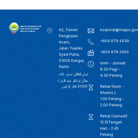
A2, Taman
korporat@maips.go
Pengkalan
+604 979 4439
Asam,
Jalan Tuanku
+604 978 2400
Syed Putra,
01000 Kangar,
Isnin - Jumaat:
Perlis
8.30 Pagi -
4:30 Petang
Rehat (Isnin -
Khamis ):
1.00 Petang -
2.00 Petang
Rehat (Jumaat):
12.15Tengah
Hari - 2.45
Petang