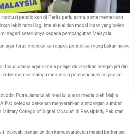
 institusi pendidikan di Perlis perlu sama-sama memainkan
irkan lebih ramai lagi intelektual dan modal insan yang boleh
mi negeri seterusnya kepada pembangunan Malaysia.
ohon agar terus menekankan aspek pendidikan yang bukan hanya
adi fokus utama agar semua pelajar disematkan dengan jati diri
ari kelak mereka mampu memimpin pembangunan negara ke
zuddin Putra Jamalullail melalui siaran media oleh Majlis
 (MAIPs) selepas berkenan menyerahkan sumbangan sumber
ilitary College of Signal Mosque’ di Rawalpindi, Pakistan
viti dakwah, pengajian dan kemasyarakatan masjid berkenaan