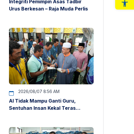
Integriti Pemimpin Asas Tadbir
Op
Urus Berkesan – Raja Muda Perlis
2026/08/07 8:56 AM
AI Tidak Mampu Ganti Guru,
Sentuhan Insan Kekal Teras
Pendidikan – Raja Muda Perlis