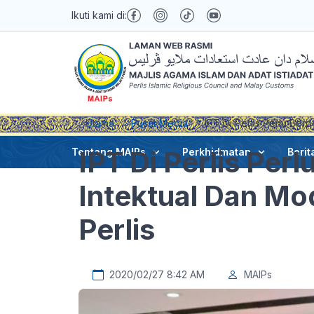
Ikuti kami di:
Utama
Pusat Media
IPT Di Perlis Perlu Ber
IPT Di Perlis Per
Tentang MAIPs
Perkhidmatan
Berit
Intektual Dan Mo
Perlis
2020/02/27 8:42 AM
MAIPs