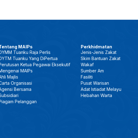
Tentang MAIPs
Perkhidmatan
DYMM Tuanku Raja Perlis
Jenis-Jenis Zakat
DYTM Tuanku Yang DiPertua
Skim Bantuan Zakat
Perutusan Ketua Pegawai Eksekutif
Wakaf
Mengenai MAIPs
Sumber Am
Ahli Majlis
Fasiliti
Carta Organisasi
Pusat Warisan
Agensi Bersama
Adat Istiadat Melayu
Subsidiari
Hebahan Warta
Piagam Pelanggan