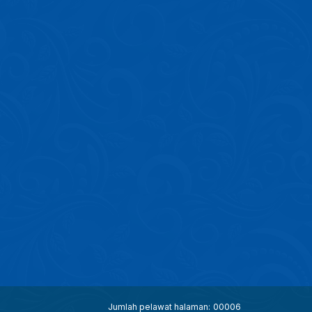
Jumlah pelawat halaman:
00006