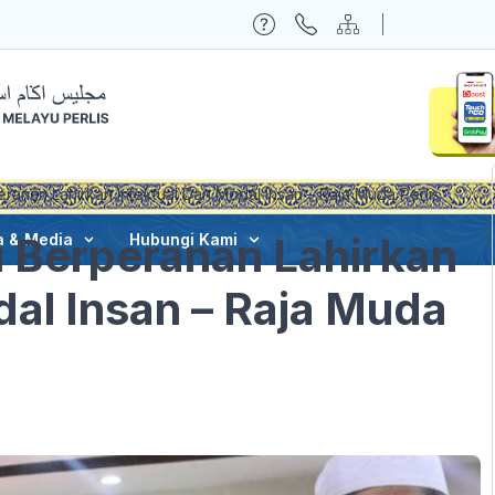
peranan Lahirkan Intektual Dan Modal Insan – Raja Muda Perlis
lu Berperanan Lahirkan
a & Media
Hubungi Kami
dal Insan – Raja Muda