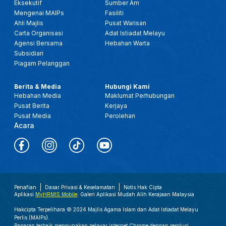
Eksekutif
Sumber Am
Mengenai MAIPs
Fasiliti
Ahli Majlis
Pusat Warisan
Carta Organisasi
Adat Istiadat Melayu
Agensi Bersama
Hebahan Warta
Subsidiari
Piagam Pelanggan
Berita & Media
Hubungi Kami
Hebahan Media
Maklumat Perhubungan
Pusat Berita
Kerjaya
Pusat Media
Perolehan
Acara
Penafian
Dasar Privasi & Keselamatan
Notis Hak Cipta
Aplikasi
MyHRMIS Mobile
: Galeri Aplikasi Mudah Alih Kerajaan Malaysia
Hakcipta Terpelihara © 2024 Majlis Agama Islam dan Adat Istiadat Melayu
Perlis (MAIPs).
Paparan terbaik mengunakan pelayar internet Chrome dengan resolusi