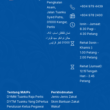
Pengkalan
+604 979 4439
Asam,
Jalan Tuanku
+604 978 2400
Syed Putra,
01000 Kangar,
Isnin - Jumaat:
Perlis
8.30 Pagi -
4:30 Petang
Rehat (Isnin -
Khamis ):
1.00 Petang -
2.00 Petang
Rehat (Jumaat):
12.15Tengah
Hari - 2.45
Petang
Tentang MAIPs
Perkhidmatan
DYMM Tuanku Raja Perlis
Jenis-Jenis Zakat
DYTM Tuanku Yang DiPertua
Skim Bantuan Zakat
Perutusan Ketua Pegawai
Wakaf