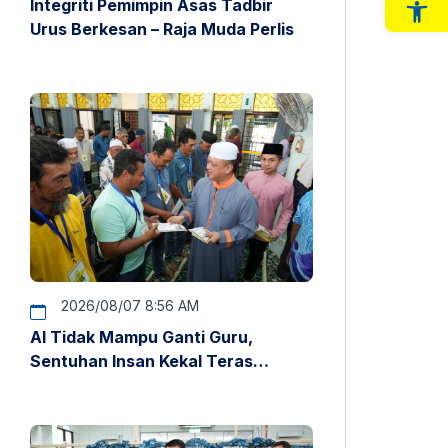
Integriti Pemimpin Asas Tadbir
Op
Urus Berkesan – Raja Muda Perlis
2026/08/07 8:56 AM
AI Tidak Mampu Ganti Guru,
Sentuhan Insan Kekal Teras
Pendidikan – Raja Muda Perlis