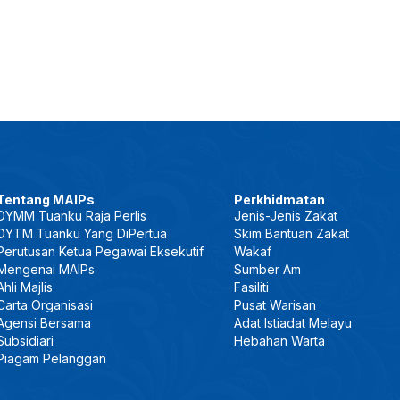
Tentang MAIPs
Perkhidmatan
DYMM Tuanku Raja Perlis
Jenis-Jenis Zakat
DYTM Tuanku Yang DiPertua
Skim Bantuan Zakat
Perutusan Ketua Pegawai Eksekutif
Wakaf
Mengenai MAIPs
Sumber Am
Ahli Majlis
Fasiliti
Carta Organisasi
Pusat Warisan
Agensi Bersama
Adat Istiadat Melayu
Subsidiari
Hebahan Warta
Piagam Pelanggan