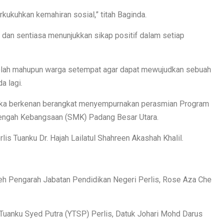
kukuhkan kemahiran sosial,” titah Baginda.
t dan sentiasa menunjukkan sikap positif dalam setiap
ekolah mahupun warga setempat agar dapat mewujudkan sebuah
a lagi.
etika berkenan berangkat menyempurnakan perasmian Program
engah Kebangsaan (SMK) Padang Besar Utara.
is Tuanku Dr. Hajah Lailatul Shahreen Akashah Khalil.
eh Pengarah Jabatan Pendidikan Negeri Perlis, Rose Aza Che
Tuanku Syed Putra (YTSP) Perlis, Datuk Johari Mohd Darus