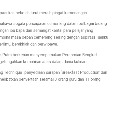
, pasukan sekolah turut meraih pingat kemenangan.
bahawa segala pencapaian cemerlang dalam pelbagai bidang
kongan ibu bapa dan semangat kental para pelajar yang
mbina masa depan cemerlang seiring dengan aspirasi Tuanku
erilmu, berakhlak dan berwibawa.
in Putra berkenan menyempurnakan Perasmian Bengkel
tengahkan kemahiran asas dalam dunia kulinari.
ng Technique’, penyediaan sarapan ‘Breakfast Production’ dan
melibatkan penyertaan seramai 3 orang guru dan 11 orang