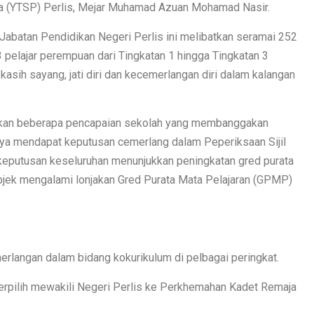
ra (YTSP) Perlis, Mejar Muhamad Azuan Mohamad Nasir.
Jabatan Pendidikan Negeri Perlis ini melibatkan seramai 252
113 pelajar perempuan dari Tingkatan 1 hingga Tingkatan 3
asih sayang, jati diri dan kecemerlangan diri dalam kalangan
gsikan beberapa pencapaian sekolah yang membanggakan
rjaya mendapat keputusan cemerlang dalam Peperiksaan Sijil
keputusan keseluruhan menunjukkan peningkatan gred purata
ubjek mengalami lonjakan Gred Purata Mata Pelajaran (GPMP)
merlangan dalam bidang kokurikulum di pelbagai peringkat.
terpilih mewakili Negeri Perlis ke Perkhemahan Kadet Remaja