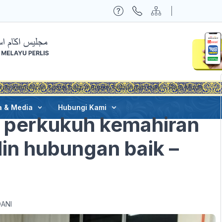
ukuh kemahiran sosial bagi menjalin hubungan baik – Raja Muda
a & Media
Hubungi Kami
lu perkukuh kemahiran
lin hubungan baik –
ANI