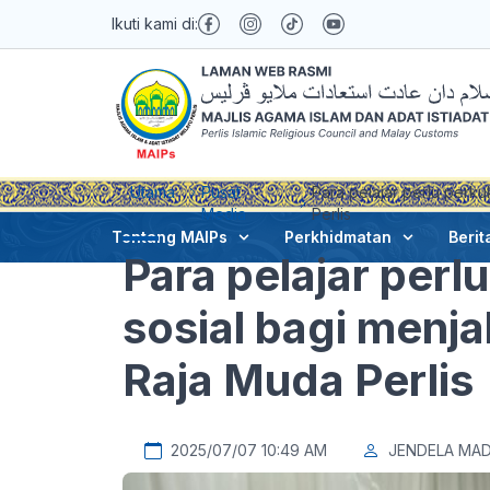
Ikuti kami di:
Utama
Pusat
Para pelajar perlu perk
Media
Perlis
Tentang MAIPs
Perkhidmatan
Berit
Para pelajar per
sosial bagi menja
Raja Muda Perlis
2025/07/07 10:49 AM
JENDELA MAD