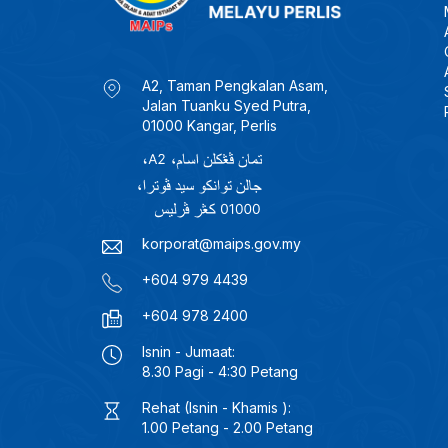
A2, Taman Pengkalan Asam,
Jalan Tuanku Syed Putra,
01000 Kangar, Perlis
korporat@maips.gov.my
+604 979 4439
+604 978 2400
Isnin - Jumaat:
8.30 Pagi - 4:30 Petang
Rehat (Isnin - Khamis ):
1.00 Petang - 2.00 Petang