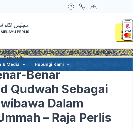
enjadikan Masjid Qudwah Sebagai Institusi Yang Berwibawa
Raja Perlis
a & Media
Hubungi Kami
Benar-Benar
id Qudwah Sebagai
erwibawa Dalam
mah – Raja Perlis