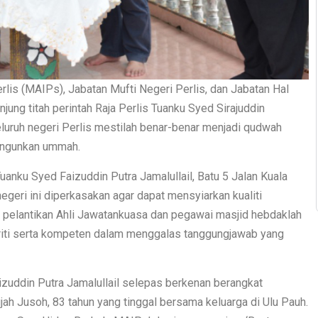
lis (MAIPs), Jabatan Mufti Negeri Perlis, dan Jabatan Hal
ung titah perintah Raja Perlis Tuanku Syed Sirajuddin
eluruh negeri Perlis mestilah benar-benar menjadi qudwah
angunkan ummah.
uanku Syed Faizuddin Putra Jamalullail, Batu 5 Jalan Kuala
egeri ini diperkasakan agar dapat mensyiarkan kualiti
u, pelantikan Ahli Jawatankuasa dan pegawai masjid hebdaklah
griti serta kompeten dalam menggalas tanggungjawab yang
izuddin Putra Jamalullail selepas berkenan berangkat
h Jusoh, 83 tahun yang tinggal bersama keluarga di Ulu Pauh.