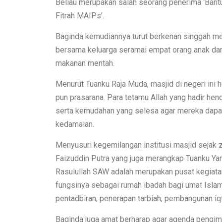
Beliau merupakan salah seorang penerima ‘Bant
Fitrah MAIPs’.
Baginda kemudiannya turut berkenan singgah men
bersama keluarga seramai empat orang anak dan
makanan mentah.
Menurut Tuanku Raja Muda, masjid di negeri ini
pun prasarana. Para tetamu Allah yang hadir hen
serta kemudahan yang selesa agar mereka dapa
kedamaian.
Menyusuri kegemilangan institusi masjid sejak
Faizuddin Putra yang juga merangkap Tuanku 
Rasulullah SAW adalah merupakan pusat kegiata
fungsinya sebagai rumah ibadah bagi umat Isla
pentadbiran, penerapan tarbiah, pembangunan i
Baginda juga amat berharap agar agenda pengimar