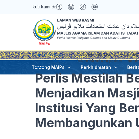
Ikuti kami di:
Utama
Pusat
Perlis Mestilah Benar-Benar M
Media
Dalam Membangunkan Ummah – 
Tentang MAIPs
Perkhidmatan
Berit
Perlis Mestilah 
Menjadikan Masj
Institusi Yang B
Membangunkan Um