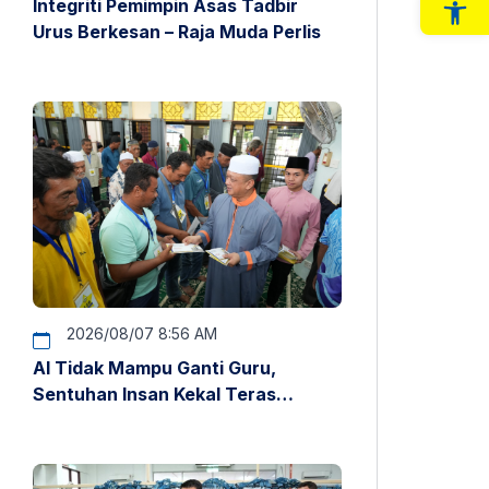
Integriti Pemimpin Asas Tadbir
Op
Urus Berkesan – Raja Muda Perlis
2026/08/07 8:56 AM
AI Tidak Mampu Ganti Guru,
Sentuhan Insan Kekal Teras
Pendidikan – Raja Muda Perlis