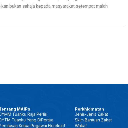
arikan bukan sahaja kepada masyarakat setempat malah
Tentang MAIPs
Perkhidmatan
DYMM Tuanku Raja Perlis
Jenis-Jenis Zakat
DYTM Tuanku Yang DiPertua
Skim Bantuan Zakat
Perutusan Ketua Pegawai Eksekutif
Wakaf