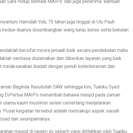
uan Sara Hidup Berkala MAIPs’ dan juga penerima ‘Bantuan
yantuni Hamidah Yob, 73 tahun juga tinggal di Ulu Pauh
 kedua-duanya disumbangkan wang tunai, beras serta bekalan
 hendaklah bersifat mesra jemaah baik secara pendekatan mahu
daklah sentiasa diutamakan dan diberikan layanan yang baik
t melaksanakan ibadah dengan penuh ketenteraman dan
 zaman Baginda Rasulullah SAW sehingga kini, Tuanku Syed
Yang DiPertua MAIPs menambah bahawa masjid pada zaman
n utama kaum muslimin selain cemerlang menjalankan
m. Pusat kegiatan tersebut adalah mencakupi aspek siasah
qtisad dan seumpamanya.
ahan masjid di negeri ini seperti yang dititahkan oleh Tuanku