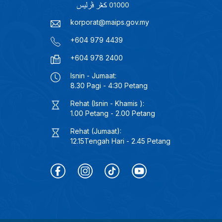
korporat@maips.gov.my
+604 979 4439
+604 978 2400
Isnin - Jumaat:
8.30 Pagi - 4:30 Petang
Rehat (Isnin - Khamis ):
1.00 Petang - 2.00 Petang
Rehat (Jumaat):
12.15Tengah Hari - 2.45 Petang