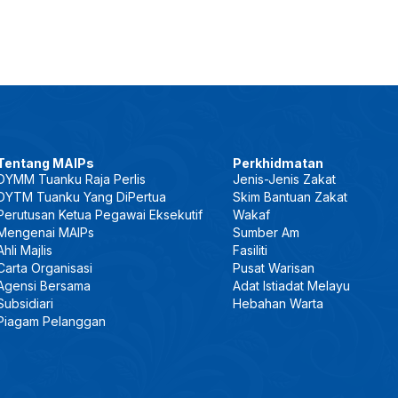
Tentang MAIPs
Perkhidmatan
DYMM Tuanku Raja Perlis
Jenis-Jenis Zakat
DYTM Tuanku Yang DiPertua
Skim Bantuan Zakat
Perutusan Ketua Pegawai Eksekutif
Wakaf
Mengenai MAIPs
Sumber Am
Ahli Majlis
Fasiliti
Carta Organisasi
Pusat Warisan
Agensi Bersama
Adat Istiadat Melayu
Subsidiari
Hebahan Warta
Piagam Pelanggan