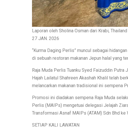
Laporan oleh Sholina Osman dari Krabi, Thailand
27 JAN. 2026
“Kurma Daging Perlis” muncul sebagai hidangan y
di sebuah restoran makanan Jepun halal yang terk
Raja Muda Perlis Tuanku Syed Faizuddin Putra Ja
Hajah Lailatul Shahreen Akashah Khalil telah be
melancarkan makanan tradisional ini sempena P
Promosi ini diadakan sempena Raja Muda selaku
Perlis (MAIPs) mengetuai delegasi Jelajah Z
Transformasi Asnaf MAIPs (ATAM) Sdn Bhd ke Wi
SETIAP KALI LAWATAN