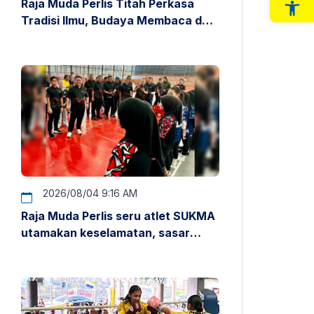
Raja Muda Perlis Titah Perkasa
Op
Tradisi Ilmu, Budaya Membaca dan
Penyelidikan
2026/08/04 9:16 AM
Raja Muda Perlis seru atlet SUKMA
utamakan keselamatan, sasar
pentas antarabangsa