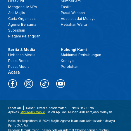
Eksekutif
Sumber Am
Mengenai MAIPs
Fasiliti
Ahli Majlis
Pusat Warisan
Carta Organisasi
Adat Istiadat Melayu
Agensi Bersama
Hebahan Warta
Subsidiari
Piagam Pelanggan
Berita & Media
Hubungi Kami
Hebahan Media
Maklumat Perhubungan
Pusat Berita
Kerjaya
Pusat Media
Perolehan
Acara
Penafian
Dasar Privasi & Keselamatan
Notis Hak Cipta
Aplikasi
MyHRMIS Mobile
: Galeri Aplikasi Mudah Alih Kerajaan Malaysia
Hakcipta Terpelihara © 2024 Majlis Agama Islam dan Adat Istiadat Melayu
Perlis (MAIPs).
Paparan terbaik mengunakan pelayar internet Chrome dengan resolusi