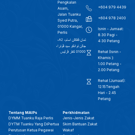
Pengkalan
+604 979 4439
Asam,
Jalan Tuanku
+604 978 2400
Syed Putra,
01000 Kangar,
Isnin - Jumaat:
Perlis
8.30 Pagi -
4:30 Petang
Rehat (Isnin -
Khamis ):
1.00 Petang -
2.00 Petang
Rehat (Jumaat):
12.15Tengah
Hari - 2.45
Petang
Tentang MAIPs
Perkhidmatan
DYMM Tuanku Raja Perlis
Jenis-Jenis Zakat
DYTM Tuanku Yang DiPertua
Skim Bantuan Zakat
Perutusan Ketua Pegawai
Wakaf