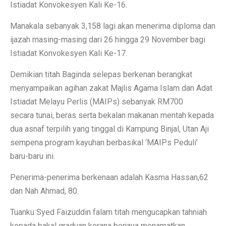
Istiadat Konvokesyen Kali Ke-16.
Manakala sebanyak 3,158 lagi akan menerima diploma dan
ijazah masing-masing dari 26 hingga 29 November bagi
Istiadat Konvokesyen Kali Ke-17.
Demikian titah Baginda selepas berkenan berangkat
menyampaikan agihan zakat Majlis Agama Islam dan Adat
Istiadat Melayu Perlis (MAIPs) sebanyak RM700
secara tunai, beras serta bekalan makanan mentah kepada
dua asnaf terpilih yang tinggal di Kampung Binjal, Utan Aji
sempena program kayuhan berbasikal ‘MAIPs Peduli’
baru-baru ini.
Penerima-penerima berkenaan adalah Kasma Hassan,62
dan Nah Ahmad, 80.
Tuanku Syed Faizuddin falam titah mengucapkan tahniah
kepada bakal graduan kerana berjaya menamatkan