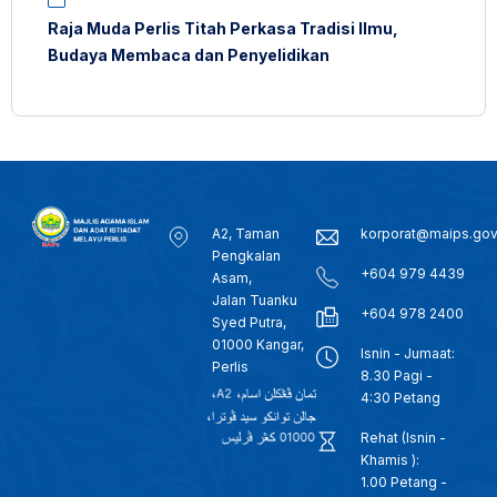
Raja Muda Perlis Titah Perkasa Tradisi Ilmu,
Budaya Membaca dan Penyelidikan
A2, Taman
korporat@maips.go
Pengkalan
+604 979 4439
Asam,
Jalan Tuanku
+604 978 2400
Syed Putra,
01000 Kangar,
Isnin - Jumaat:
Perlis
8.30 Pagi -
4:30 Petang
Rehat (Isnin -
Khamis ):
1.00 Petang -