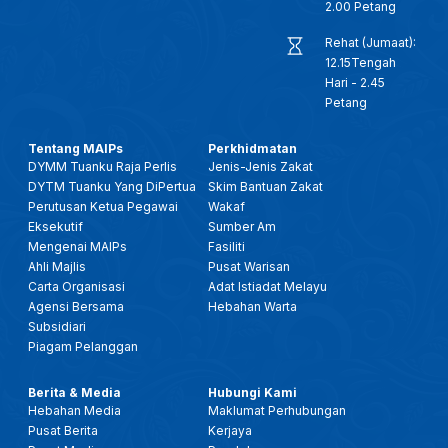
2.00 Petang
Rehat (Jumaat):
12.15Tengah
Hari - 2.45
Petang
Tentang MAIPs
Perkhidmatan
DYMM Tuanku Raja Perlis
Jenis-Jenis Zakat
DYTM Tuanku Yang DiPertua
Skim Bantuan Zakat
Perutusan Ketua Pegawai
Wakaf
Eksekutif
Sumber Am
Mengenai MAIPs
Fasiliti
Ahli Majlis
Pusat Warisan
Carta Organisasi
Adat Istiadat Melayu
Agensi Bersama
Hebahan Warta
Subsidiari
Piagam Pelanggan
Berita & Media
Hubungi Kami
Hebahan Media
Maklumat Perhubungan
Pusat Berita
Kerjaya