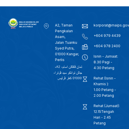
A2, Taman
korporat@maips.go
Pengkalan
+604 979 4439
Asam,
Jalan Tuanku
+604 978 2400
Syed Putra,
01000 Kangar,
Isnin - Jumaat:
Perlis
8.30 Pagi -
4:30 Petang
Rehat (Isnin -
Khamis ):
1.00 Petang -
2.00 Petang
Rehat (Jumaat):
12.15Tengah
Hari - 2.45
Petang