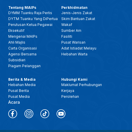
Tentang MAIPs
Perkhidmatan
DYMM Tuanku Raja Perlis
Jenis-Jenis Zakat
DYTM Tuanku Yang DiPertua
Skim Bantuan Zakat
Perutusan Ketua Pegawai
Wakaf
Eksekutif
Sumber Am
Mengenai MAIPs
Fasiliti
Ahli Majlis
Pusat Warisan
Carta Organisasi
Adat Istiadat Melayu
Agensi Bersama
Hebahan Warta
Subsidiari
Piagam Pelanggan
Berita & Media
Hubungi Kami
Hebahan Media
Maklumat Perhubungan
Pusat Berita
Kerjaya
Pusat Media
Perolehan
Acara