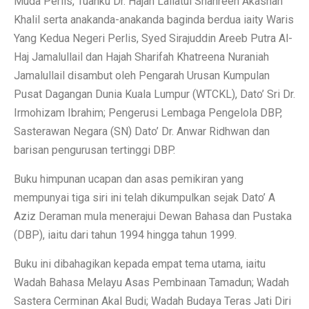
Muda Perlis, Tuanku Dr. Hajah Lailatul Shahreen Akashah
Khalil serta anakanda-anakanda baginda berdua iaity Waris
Yang Kedua Negeri Perlis, Syed Sirajuddin Areeb Putra Al-
Haj Jamalullail dan Hajah Sharifah Khatreena Nuraniah
Jamalullail disambut oleh Pengarah Urusan Kumpulan
Pusat Dagangan Dunia Kuala Lumpur (WTCKL), Dato’ Sri Dr.
Irmohizam Ibrahim; Pengerusi Lembaga Pengelola DBP,
Sasterawan Negara (SN) Dato’ Dr. Anwar Ridhwan dan
barisan pengurusan tertinggi DBP.
Buku himpunan ucapan dan asas pemikiran yang
mempunyai tiga siri ini telah dikumpulkan sejak Dato’ A
Aziz Deraman mula menerajui Dewan Bahasa dan Pustaka
(DBP), iaitu dari tahun 1994 hingga tahun 1999.
Buku ini dibahagikan kepada empat tema utama, iaitu
Wadah Bahasa Melayu Asas Pembinaan Tamadun; Wadah
Sastera Cerminan Akal Budi; Wadah Budaya Teras Jati Diri