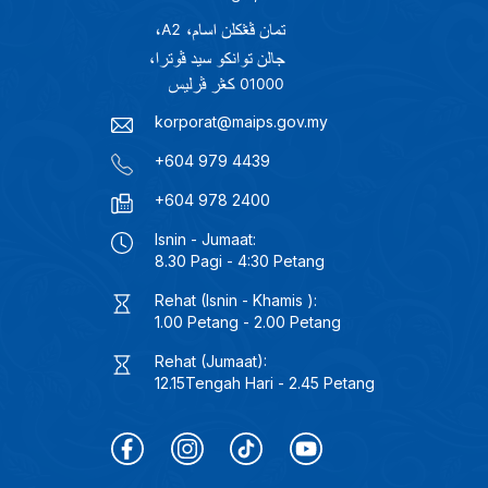
korporat@maips.gov.my
+604 979 4439
+604 978 2400
Isnin - Jumaat:
8.30 Pagi - 4:30 Petang
Rehat (Isnin - Khamis ):
1.00 Petang - 2.00 Petang
Rehat (Jumaat):
12.15Tengah Hari - 2.45 Petang