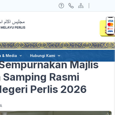
kan Majlis Pengurniaan Kain Samping Rasmi Pegawai Masjid
a & Media
Hubungi Kami
 Sempurnakan Majlis
n Samping Rasmi
egeri Perlis 2026
A