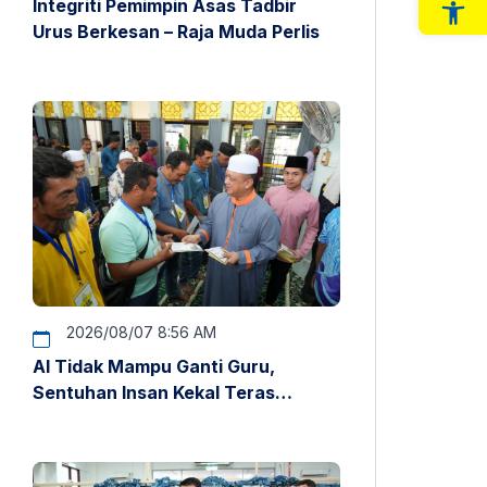
Integriti Pemimpin Asas Tadbir
Op
Urus Berkesan – Raja Muda Perlis
2026/08/07 8:56 AM
AI Tidak Mampu Ganti Guru,
Sentuhan Insan Kekal Teras
Pendidikan – Raja Muda Perlis