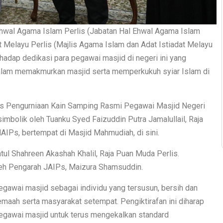
hwal Agama Islam Perlis (Jabatan Hal Ehwal Agama Islam
t Melayu Perlis (Majlis Agama Islam dan Adat Istiadat Melayu
hadap dedikasi para pegawai masjid di negeri ini yang
alam memakmurkan masjid serta memperkukuh syiar Islam di
lis Pengurniaan Kain Samping Rasmi Pegawai Masjid Negeri
imbolik oleh Tuanku Syed Faizuddin Putra Jamalullail, Raja
IPs, bertempat di Masjid Mahmudiah, di sini.
atul Shahreen Akashah Khalil, Raja Puan Muda Perlis.
leh Pengarah JAIPs, Maizura Shamsuddin.
gawai masjid sebagai individu yang tersusun, bersih dan
emaah serta masyarakat setempat. Pengiktirafan ini diharap
egawai masjid untuk terus mengekalkan standard