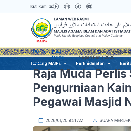
Ikuti kami di:
Utama
Pusat
Raja Muda Perlis Sempurna
Media
Negeri Perlis 2026
Tentang MAIPs
Perkhidmatan
Berit
Raja Muda Perlis
Pengurniaan Kai
Pegawai Masjid N
2026/01/20 8:51 AM
SUARA MERDEK