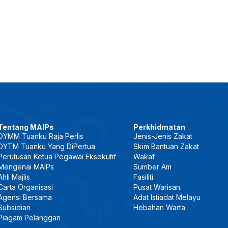
Tentang MAIPs
Perkhidmatan
DYMM Tuanku Raja Perlis
Jenis-Jenis Zakat
DYTM Tuanku Yang DiPertua
Skim Bantuan Zakat
Perutusan Ketua Pegawai Eksekutif
Wakaf
Mengenai MAIPs
Sumber Am
Ahli Majlis
Fasiliti
Carta Organisasi
Pusat Warisan
Agensi Bersama
Adat Istiadat Melayu
Subsidiari
Hebahan Warta
Piagam Pelanggan