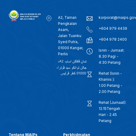
A2, Taman
korporat@maips.go
Pengkalan
+604 979 4439
Asam,
Jalan Tuanku
+604 978 2400
Syed Putra,
01000 Kangar,
Isnin - Jumaat:
Perlis
8.30 Pagi -
4:30 Petang
Rehat (Isnin -
Khamis ):
1.00 Petang -
2.00 Petang
Rehat (Jumaat):
12.15Tengah
Hari - 2.45
Petang
Tentang MAIPs
Perkhidmatan