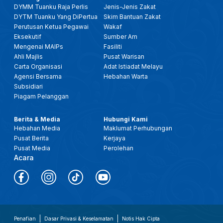
DYMM Tuanku Raja Perlis
Jenis-Jenis Zakat
DYTM Tuanku Yang DiPertua
Skim Bantuan Zakat
Perutusan Ketua Pegawai
Wakaf
Eksekutif
Sumber Am
Mengenai MAIPs
Fasiliti
Ahli Majlis
Pusat Warisan
Carta Organisasi
Adat Istiadat Melayu
Agensi Bersama
Hebahan Warta
Subsidiari
Piagam Pelanggan
Berita & Media
Hubungi Kami
Hebahan Media
Maklumat Perhubungan
Pusat Berita
Kerjaya
Pusat Media
Perolehan
Acara
Penafian
Dasar Privasi & Keselamatan
Notis Hak Cipta