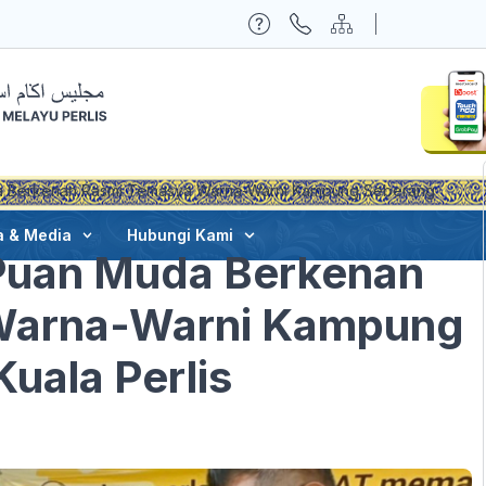
da Berkenan Rasmi Temasya Warna-Warni Kampung Seberang
a & Media
Hubungi Kami
 Puan Muda Berkenan
Warna-Warni Kampung
uala Perlis