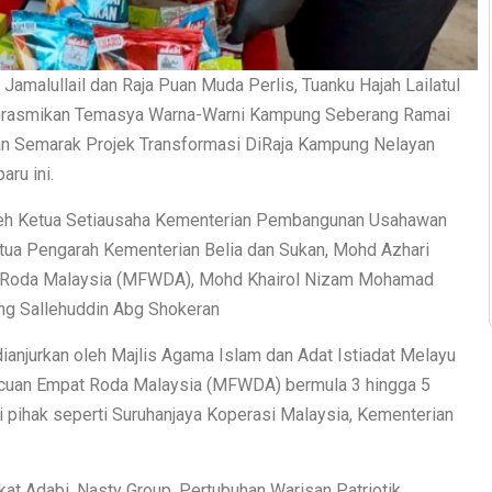
amalullail dan Raja Puan Muda Perlis, Tuanku Hajah Lailatul
merasmikan Temasya Warna-Warni Kampung Seberang Ramai
ran Semarak Projek Transformasi DiRaja Kampung Nelayan
ru ini.
oleh Ketua Setiausaha Kementerian Pembangunan Usahawan
etua Pengarah Kementerian Belia dan Sukan, Mohd Azhari
 Roda Malaysia (MFWDA), Mohd Khairol Nizam Mohamad
ng Sallehuddin Abg Shokeran
ianjurkan oleh Majlis Agama Islam dan Adat Istiadat Melayu
acuan Empat Roda Malaysia (MFWDA) bermula 3 hingga 5
ai pihak seperti Suruhanjaya Koperasi Malaysia, Kementerian
kat Adabi, Nasty Group, Pertubuhan Warisan Patriotik