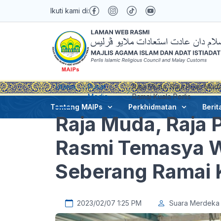
Ikuti kami di:
Utama
Pusat
Raja Muda, Raja Puan Mu
Media
Ramai Kuala Perlis
Tentang MAIPs
Perkhidmatan
Berit
Raja Muda, Raja
Rasmi Temasya 
Seberang Ramai K
2023/02/07 1:25 PM
Suara Merdeka