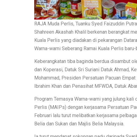
RAJA Muda Perlis, Tuanku Syed Faizuddin Putra J
Shahreen Akashah Khalil berkenan berangkat 
Kuala Perlis yang diadakan di pekarangan Data
Warna-warni Seberang Ramai Kuala Perlis baru-ba
Keberangkatan tiba baginda berdua disambut 
dan Koperasi, Datuk Sri Suriani Datuk Ahmad, K
Mohammad, Presiden Persatuan Pacuan Empat
Ibrahim Khan dan Penasihat MFWDA, Datuk Aba
Program Temasya Warna-warni yang julung kali d
Perlis (MAIPs) dengan kerjasama Persatuan P
Februari lalu turut melibatkan kerjasama pelbag
Belia dan Sukan dan Majlis Belia Malaysia.
Ia turut mendapat sokongan padu daripada Syari