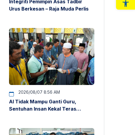
Integriti Pemimpin Asas Tadbir
Op
Urus Berkesan – Raja Muda Perlis
2026/08/07 8:56 AM
AI Tidak Mampu Ganti Guru,
Sentuhan Insan Kekal Teras
Pendidikan – Raja Muda Perlis