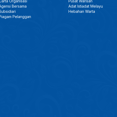
Carta Organisasi
Pusat Warisan
Agensi Bersama
Adat Istiadat Melayu
Subsidiari
Hebahan Warta
Piagam Pelanggan