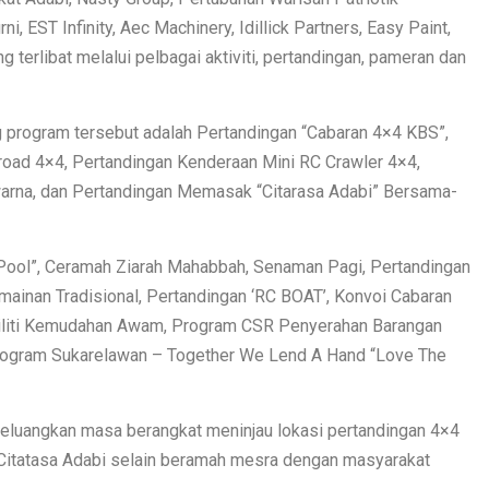
, EST Infinity, Aec Machinery, Idillick Partners, Easy Paint,
terlibat melalui pelbagai aktiviti, pertandingan, pameran dan
ng program tersebut adalah Pertandingan “Cabaran 4×4 KBS”,
oad 4×4, Pertandingan Kenderaan Mini RC Crawler 4×4,
warna, dan Pertandingan Memasak “Citarasa Adabi” Bersama-
lide Pool”, Ceramah Ziarah Mahabbah, Senaman Pagi, Pertandingan
mainan Tradisional, Pertandingan ‘RC BOAT’, Konvoi Cabaran
iliti Kemudahan Awam, Program CSR Penyerahan Barangan
Program Sukarelawan – Together We Lend A Hand “Love The
eluangkan masa berangkat meninjau lokasi pertandingan 4×4
Citatasa Adabi selain beramah mesra dengan masyarakat