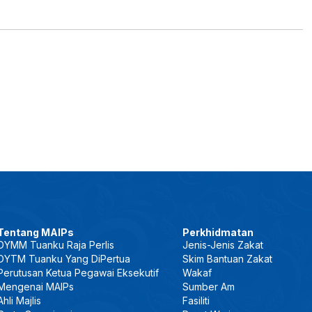
Tentang MAIPs
Perkhidmatan
DYMM Tuanku Raja Perlis
Jenis-Jenis Zakat
DYTM Tuanku Yang DiPertua
Skim Bantuan Zakat
Perutusan Ketua Pegawai Eksekutif
Wakaf
Mengenai MAIPs
Sumber Am
Ahli Majlis
Fasiliti