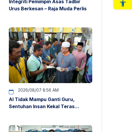
Integriti Pemimpin Asas Tadbir
Op
Urus Berkesan – Raja Muda Perlis
2026/08/07 8:56 AM
AI Tidak Mampu Ganti Guru,
Sentuhan Insan Kekal Teras
Pendidikan – Raja Muda Perlis