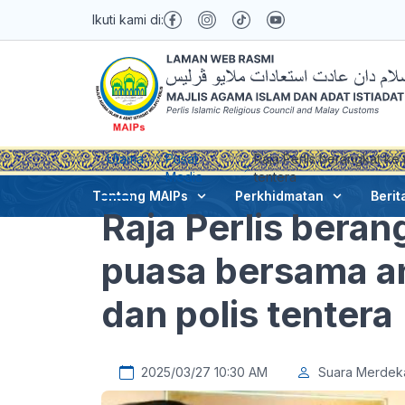
Ikuti kami di:
Utama
Pusat
Raja Perlis berangkat ke 
Media
tentera
Tentang MAIPs
Perkhidmatan
Berit
Raja Perlis beran
puasa bersama ang
dan polis tentera
2025/03/27 10:30 AM
Suara Merdek