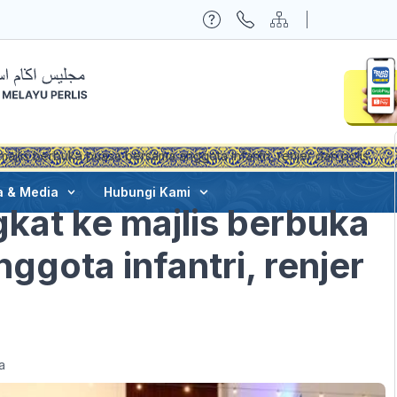
majlis berbuka puasa bersama anggota infantri, renjer dan polis
a & Media
Hubungi Kami
gkat ke majlis berbuka
gota infantri, renjer
a