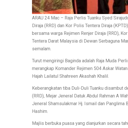
ARAU 24 Mac – Raja Perlis Tuanku Syed Sirajudd
Diraja (RRD) dan Kor Polis Tentera Diraja (KP
bersama warga Rejimen Renjer Diraja (RRD), Kor 
Tentera Darat Malaysia di Dewan Serbaguna Ma
semalam.
Turut mengiringi Baginda adalah Raja Muda Perli
merangkap Komander Rejimen 504 Askar Wataniah
Hajah Lailatul Shahreen Akashah Khalil.
Keberangkatan tiba Duli-Duli Tuanku disambut d
(RRD), Mejar Jeneral Datuk Abdul Rahman A Waha
Jeneral Shamsulakmar Hj. Ismail dan Panglima Br
Hashim.
Majlis berbuka puasa yang dianjurkan secara ta