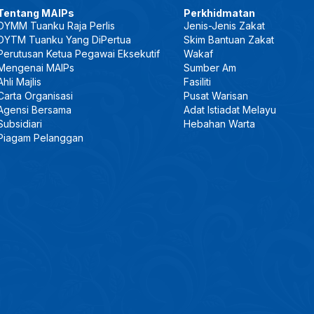
Tentang MAIPs
Perkhidmatan
DYMM Tuanku Raja Perlis
Jenis-Jenis Zakat
DYTM Tuanku Yang DiPertua
Skim Bantuan Zakat
Perutusan Ketua Pegawai Eksekutif
Wakaf
Mengenai MAIPs
Sumber Am
Ahli Majlis
Fasiliti
Carta Organisasi
Pusat Warisan
Agensi Bersama
Adat Istiadat Melayu
Subsidiari
Hebahan Warta
Piagam Pelanggan