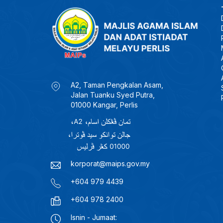
A2, Taman Pengkalan Asam,
Jalan Tuanku Syed Putra,
01000 Kangar, Perlis
korporat@maips.gov.my
+604 979 4439
+604 978 2400
Isnin - Jumaat: