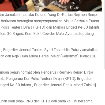
in Jamalullail selaku Kolonel Yang Di-Pertua Rejimen Renjer
TD) berkenan berangkat menyempurnakan Majlis Berbuka Puasa
Polis Tentera Diraja (KPTD) dan Markas Briged Ke-30 Infantri
rkas 30 Briged, Kem Bukit Cowder Mata Ayer pada petang
s, Brigedier Jeneral Tuanku Syed Faizuddin Putra Jamalullail
 dan Raja Puan Muda Perlis, Mejar (Kehormat) Tuanku Dr.
engan penuh hormat oleh Pengerusi Rejimen Renjer Diraja
b, Pengerusi Kor Polis Tentera Diraja (KPTD), Brigedier
iged Ke-30 Infantri, Brigedier Jeneral Datuk Mohd Zaini Hj.
hunan oleh pihak RRD dan KPTD dan pada kali ini bersama-