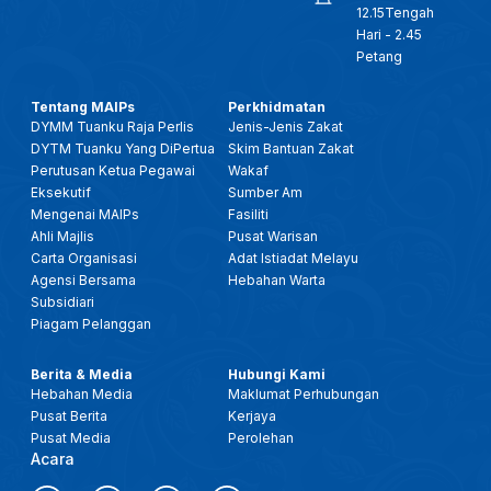
12.15Tengah
Hari - 2.45
Petang
Tentang MAIPs
Perkhidmatan
DYMM Tuanku Raja Perlis
Jenis-Jenis Zakat
DYTM Tuanku Yang DiPertua
Skim Bantuan Zakat
Perutusan Ketua Pegawai
Wakaf
Eksekutif
Sumber Am
Mengenai MAIPs
Fasiliti
Ahli Majlis
Pusat Warisan
Carta Organisasi
Adat Istiadat Melayu
Agensi Bersama
Hebahan Warta
Subsidiari
Piagam Pelanggan
Berita & Media
Hubungi Kami
Hebahan Media
Maklumat Perhubungan
Pusat Berita
Kerjaya
Pusat Media
Perolehan
Acara