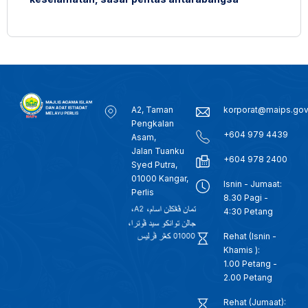
A2, Taman
korporat@maips.go
Pengkalan
+604 979 4439
Asam,
Jalan Tuanku
+604 978 2400
Syed Putra,
01000 Kangar,
Isnin - Jumaat:
Perlis
8.30 Pagi -
4:30 Petang
Rehat (Isnin -
Khamis ):
1.00 Petang -
2.00 Petang
Rehat (Jumaat):