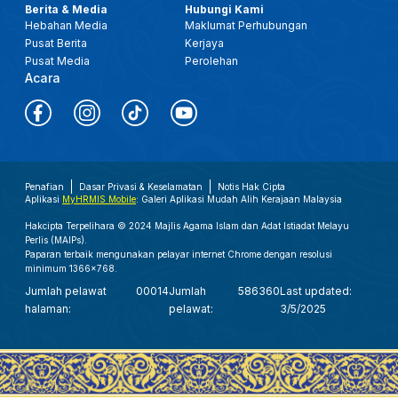
Berita & Media
Hubungi Kami
Hebahan Media
Maklumat Perhubungan
Pusat Berita
Kerjaya
Pusat Media
Perolehan
Acara
Penafian
Dasar Privasi & Keselamatan
Notis Hak Cipta
Aplikasi
MyHRMIS Mobile
: Galeri Aplikasi Mudah Alih Kerajaan Malaysia
Hakcipta Terpelihara © 2024 Majlis Agama Islam dan Adat Istiadat Melayu
Perlis (MAIPs).
Paparan terbaik mengunakan pelayar internet Chrome dengan resolusi
minimum 1366x768.
Jumlah pelawat
00014
Jumlah
586360
Last updated:
halaman:
pelawat:
3/5/2025