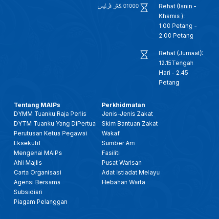
Rehat (Isnin -
Khamis ):
1.00 Petang -
2.00 Petang
Rehat (Jumaat):
12.15Tengah
Hari - 2.45
Petang
Tentang MAIPs
Perkhidmatan
DYMM Tuanku Raja Perlis
Jenis-Jenis Zakat
DYTM Tuanku Yang DiPertua
Skim Bantuan Zakat
Perutusan Ketua Pegawai
Wakaf
Eksekutif
Sumber Am
Mengenai MAIPs
Fasiliti
Ahli Majlis
Pusat Warisan
Carta Organisasi
Adat Istiadat Melayu
Agensi Bersama
Hebahan Warta
Subsidiari
Piagam Pelanggan