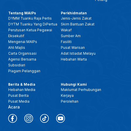
Tentang MAIPs
Perkhidmatan
DYMM Tuanku Raja Perlis
Jenis-Jenis Zakat
DYTM Tuanku Yang DiPertua
Skim Bantuan Zakat
Perutusan Ketua Pegawai
Wakaf
Eksekutif
Sumber Am
Mengenai MAIPs
Fasiliti
Ahli Majlis
Pusat Warisan
Carta Organisasi
Adat Istiadat Melayu
Agensi Bersama
Hebahan Warta
Subsidiari
Piagam Pelanggan
Berita & Media
Hubungi Kami
Hebahan Media
Maklumat Perhubungan
Pusat Berita
Kerjaya
Pusat Media
Perolehan
Acara