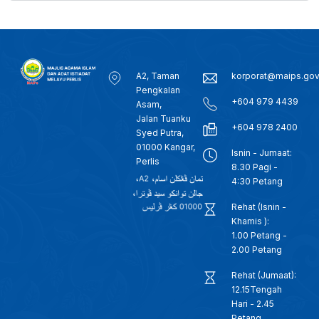
A2, Taman
korporat@maips.go
Pengkalan
+604 979 4439
Asam,
Jalan Tuanku
+604 978 2400
Syed Putra,
01000 Kangar,
Isnin - Jumaat:
Perlis
8.30 Pagi -
4:30 Petang
Rehat (Isnin -
Khamis ):
1.00 Petang -
2.00 Petang
Rehat (Jumaat):
12.15Tengah
Hari - 2.45
Petang