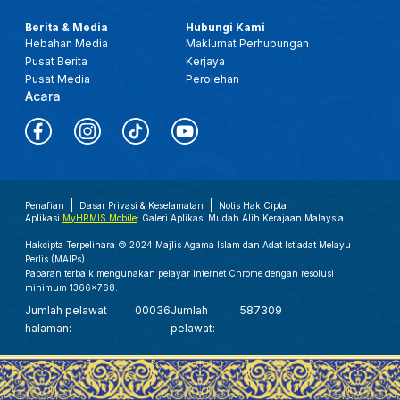
Berita & Media
Hubungi Kami
Hebahan Media
Maklumat Perhubungan
Pusat Berita
Kerjaya
Pusat Media
Perolehan
Acara
Penafian
Dasar Privasi & Keselamatan
Notis Hak Cipta
Aplikasi
MyHRMIS Mobile
: Galeri Aplikasi Mudah Alih Kerajaan Malaysia
Hakcipta Terpelihara © 2024 Majlis Agama Islam dan Adat Istiadat Melayu
Perlis (MAIPs).
Paparan terbaik mengunakan pelayar internet Chrome dengan resolusi
minimum 1366x768.
Jumlah pelawat
00036
Jumlah
587309
halaman:
pelawat: