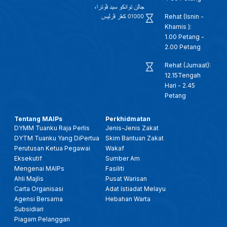
Rehat (Isnin -
Khamis ):
1.00 Petang -
2.00 Petang
Rehat (Jumaat):
12.15Tengah
Hari - 2.45
Petang
Tentang MAIPs
Perkhidmatan
DYMM Tuanku Raja Perlis
Jenis-Jenis Zakat
DYTM Tuanku Yang DiPertua
Skim Bantuan Zakat
Perutusan Ketua Pegawai
Wakaf
Eksekutif
Sumber Am
Mengenai MAIPs
Fasiliti
Ahli Majlis
Pusat Warisan
Carta Organisasi
Adat Istiadat Melayu
Agensi Bersama
Hebahan Warta
Subsidiari
Piagam Pelanggan