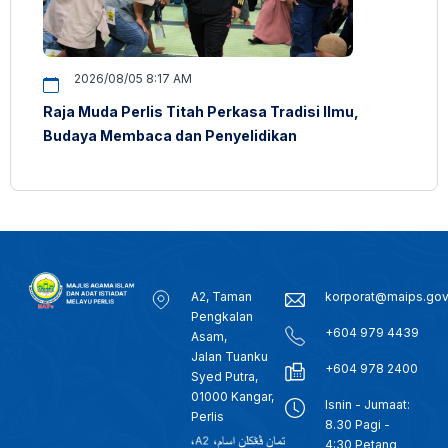
2026/08/05 8:17 AM
Raja Muda Perlis Titah Perkasa Tradisi Ilmu,
Budaya Membaca dan Penyelidikan
A2, Taman
korporat@maips.go
Pengkalan
+604 979 4439
Asam,
Jalan Tuanku
+604 978 2400
Syed Putra,
01000 Kangar,
Isnin - Jumaat:
Perlis
8.30 Pagi -
4:30 Petang