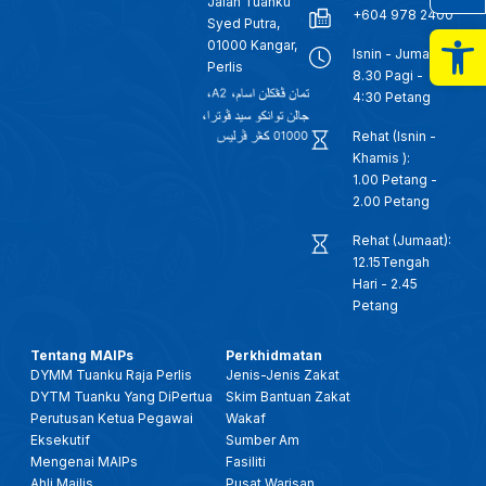
Jalan Tuanku
+604 978 2400
Syed Putra,
Op
01000 Kangar,
Isnin - Jumaat:
Perlis
8.30 Pagi -
4:30 Petang
Rehat (Isnin -
Khamis ):
1.00 Petang -
2.00 Petang
Rehat (Jumaat):
12.15Tengah
Hari - 2.45
Petang
Tentang MAIPs
Perkhidmatan
DYMM Tuanku Raja Perlis
Jenis-Jenis Zakat
DYTM Tuanku Yang DiPertua
Skim Bantuan Zakat
Perutusan Ketua Pegawai
Wakaf
Eksekutif
Sumber Am
Mengenai MAIPs
Fasiliti
Ahli Majlis
Pusat Warisan