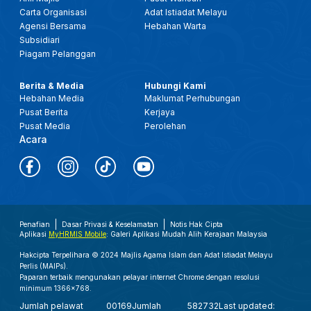
Carta Organisasi
Adat Istiadat Melayu
Agensi Bersama
Hebahan Warta
Subsidiari
Piagam Pelanggan
Berita & Media
Hubungi Kami
Hebahan Media
Maklumat Perhubungan
Pusat Berita
Kerjaya
Pusat Media
Perolehan
Acara
Penafian
Dasar Privasi & Keselamatan
Notis Hak Cipta
Aplikasi
MyHRMIS Mobile
: Galeri Aplikasi Mudah Alih Kerajaan Malaysia
Hakcipta Terpelihara © 2024 Majlis Agama Islam dan Adat Istiadat Melayu
Perlis (MAIPs).
Paparan terbaik mengunakan pelayar internet Chrome dengan resolusi
minimum 1366x768.
Jumlah pelawat
00169
Jumlah
582732
Last updated: