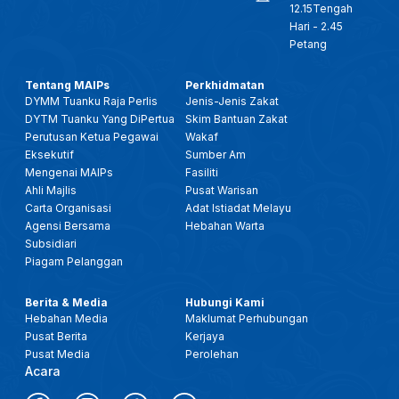
12.15Tengah
Hari - 2.45
Petang
Tentang MAIPs
Perkhidmatan
DYMM Tuanku Raja Perlis
Jenis-Jenis Zakat
DYTM Tuanku Yang DiPertua
Skim Bantuan Zakat
Perutusan Ketua Pegawai
Wakaf
Eksekutif
Sumber Am
Mengenai MAIPs
Fasiliti
Ahli Majlis
Pusat Warisan
Carta Organisasi
Adat Istiadat Melayu
Agensi Bersama
Hebahan Warta
Subsidiari
Piagam Pelanggan
Berita & Media
Hubungi Kami
Hebahan Media
Maklumat Perhubungan
Pusat Berita
Kerjaya
Pusat Media
Perolehan
Acara