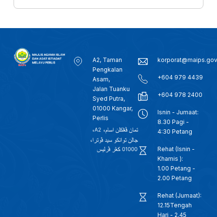
c
n
a
e
k
t
b
e
s
o
d
A
o
I
p
k
n
p
A2, Taman
korporat@maips.go
Pengkalan
+604 979 4439
Asam,
Jalan Tuanku
+604 978 2400
Syed Putra,
01000 Kangar,
Isnin - Jumaat:
Perlis
8.30 Pagi -
4:30 Petang
Rehat (Isnin -
Khamis ):
1.00 Petang -
2.00 Petang
Rehat (Jumaat):
12.15Tengah
Hari - 2.45