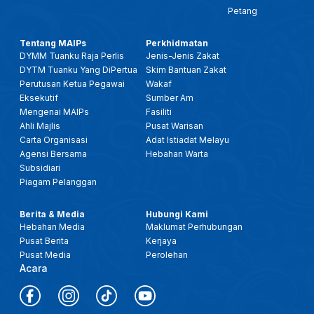
Petang
Tentang MAIPs
Perkhidmatan
DYMM Tuanku Raja Perlis
Jenis-Jenis Zakat
DYTM Tuanku Yang DiPertua
Skim Bantuan Zakat
Perutusan Ketua Pegawai
Wakaf
Eksekutif
Sumber Am
Mengenai MAIPs
Fasiliti
Ahli Majlis
Pusat Warisan
Carta Organisasi
Adat Istiadat Melayu
Agensi Bersama
Hebahan Warta
Subsidiari
Piagam Pelanggan
Berita & Media
Hubungi Kami
Hebahan Media
Maklumat Perhubungan
Pusat Berita
Kerjaya
Pusat Media
Perolehan
Acara