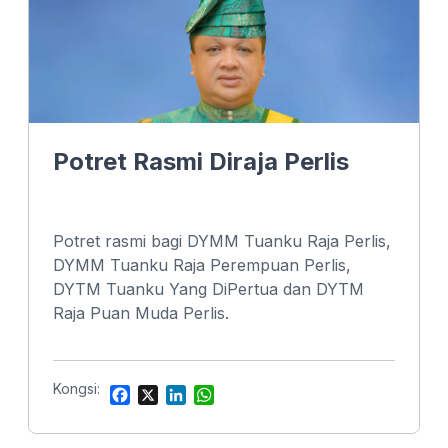
Potret Rasmi Diraja Perlis
Potret rasmi bagi DYMM Tuanku Raja Perlis,
DYMM Tuanku Raja Perempuan Perlis,
DYTM Tuanku Yang DiPertua dan DYTM
Raja Puan Muda Perlis.
Kongsi:
F
X
L
W
a
i
h
c
n
a