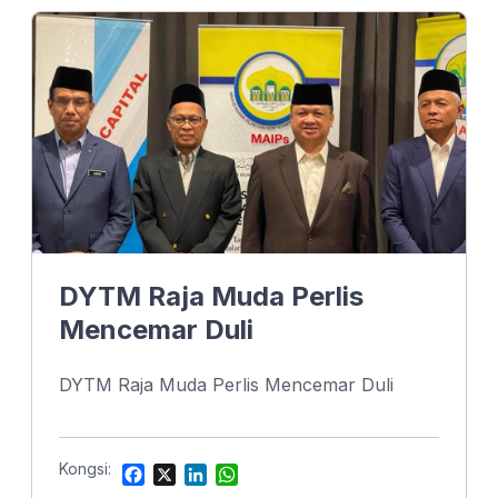
e
k
t
b
e
s
o
d
A
o
I
p
k
n
p
DYTM Raja Muda Perlis
Mencemar Duli
DYTM Raja Muda Perlis Mencemar Duli
Kongsi:
F
X
L
W
a
i
h