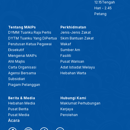
12.15Tengah
Hari - 2.45
Petang
Tentang MAIPs
Perkhidmatan
DYMM Tuanku Raja Perlis
Jenis-Jenis Zakat
DYTM Tuanku Yang DiPertua
Skim Bantuan Zakat
Perutusan Ketua Pegawai
Wakaf
Eksekutif
Sumber Am
Mengenai MAIPs
Fasiliti
Ahli Majlis
Pusat Warisan
Carta Organisasi
Adat Istiadat Melayu
Agensi Bersama
Hebahan Warta
Subsidiari
Piagam Pelanggan
Berita & Media
Hubungi Kami
Hebahan Media
Maklumat Perhubungan
Pusat Berita
Kerjaya
Pusat Media
Perolehan
Acara