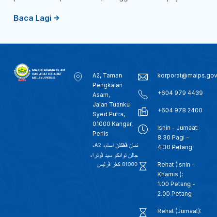
Syed Faizuddin Putra Ibni Tuanku Syed Sirajuddin
Baca Lagi
A2, Taman
korporat@maips.go
Pengkalan
+604 979 4439
Asam,
Jalan Tuanku
+604 978 2400
Syed Putra,
01000 Kangar,
Isnin - Jumaat:
Perlis
8.30 Pagi -
4:30 Petang
Rehat (Isnin -
Khamis ):
1.00 Petang -
2.00 Petang
Rehat (Jumaat):