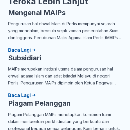
Teroka Lebih Lanjut
Mengenai MAIPs
Pengurusan hal ehwal Islam di Perlis mempunyai sejarah
yang mendalam, bermula sejak zaman pemerintahan Siam
dan Inggeris. Penubuhan Majlis Agama Islam Perlis (MAIPs)
pada tahun 1920 oleh Almarhum Tuanku Syed Alwi Ibni
Baca Lagi
Almarhum Syed Saffi Jamalullail merupakan langkah
Subsidiari
penting dalam perjalanan ini. Selepas Perlis menyertai
Persekutuan Tanah Melayu pada tahun 1948, MAIPs
MAIPs merupakan institusi utama dalam pengurusan hal
distruktur semula untuk selari dengan pemerintahan negeri
ehwal agama Islam dan adat istiadat Melayu di negeri
di bawah pimpinan Almarhum Tuanku Syed Putra Ibni
Perlis. Pengurusan MAlPs dipimpin oleh Ketua Pegawai
Almarhum Syed Hassan Jamalullail, Raja Perlis ke-6. Sejak
Eksekutif, YBrs. Tuan Haji Mohd Nazim bin Haji Mohd Noor,
itu, peranan MAlPs adalah untuk menegakkan ajaran Islam
Baca Lagi
yang dibantu oleh beberapa unit dan bahagian yang
selaras dengan Perlembagaan Negeri, di mana kepimpinan
Piagam Pelanggan
memainkan peranan penting dalam melaksanakan tugas
Yang DiPertua memainkan peranan penting dalam
dan tanggungjawabnya.
kejayaannya, dari Allahyarham Haji Ahmad Bin Muhammad
Piagam Pelanggan MAIPs menetapkan komitmen kami
sehingga ke DYMM Tuanku Syed Sirajuddin Ibni Almarhum
dalam memberikan perkhidmatan yang berkualiti dan
Tuanku Syed Putra Jamalullail, dan kini, DYTM Tuanku
profesional kepada semua pelanggan. Kami berjanji untuk: