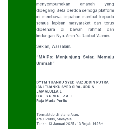
menyempurnakan amanah yang
dipegang. Beta berdoa semoga platform
ini membawa limpahan manfaat kepada
semua lapisan masyarakat dan terus
dipelihara di bawah rahmat dan
lindungan-Nya. Amin Ya Rabbal ‘Alamin.
Sekian, Wassalam.
“MAIPs: Menjunjung Syiar, Memaju
Ummah”
DYTM TUANKU SYED FAIZUDDIN PUTRA
IBNI TUANKU SYED SIRAJUDDIN
JAMALULLAIL
D.K., S.P.M.P., P.A.T
Raja Muda Perlis
Termaktub di Istana Arau,
Arau, Perlis, Malaysia.
Tarikh: 13 Januari 2025 / 13 Rejab 1446H