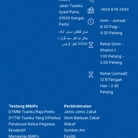
Syed Faizuddin Putra Ibni Tuanku Syed Sirajuddin
Jalan Tuanku
+604 978 2400
Syed Putra,
01000 Kangar,
Isnin - Jumaat:
Perlis
8.30 Pagi -
4:30 Petang
Rehat (Isnin -
Khamis ):
1.00 Petang -
2.00 Petang
Rehat (Jumaat):
12.15Tengah
Hari - 2.45
Petang
Tentang MAIPs
Perkhidmatan
DYMM Tuanku Raja Perlis
Jenis-Jenis Zakat
DYTM Tuanku Yang DiPertua
Skim Bantuan Zakat
Perutusan Ketua Pegawai
Wakaf
Eksekutif
Sumber Am
Mengenai MAIPs
Fasiliti