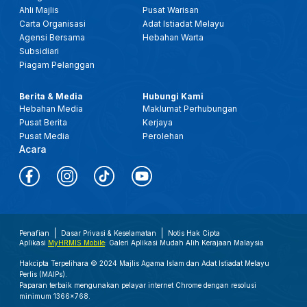
Ahli Majlis
Pusat Warisan
Carta Organisasi
Adat Istiadat Melayu
Agensi Bersama
Hebahan Warta
Subsidiari
Piagam Pelanggan
Berita & Media
Hubungi Kami
Hebahan Media
Maklumat Perhubungan
Pusat Berita
Kerjaya
Pusat Media
Perolehan
Acara
Penafian
Dasar Privasi & Keselamatan
Notis Hak Cipta
Aplikasi
MyHRMIS Mobile
: Galeri Aplikasi Mudah Alih Kerajaan Malaysia
Hakcipta Terpelihara © 2024 Majlis Agama Islam dan Adat Istiadat Melayu
Perlis (MAIPs).
Paparan terbaik mengunakan pelayar internet Chrome dengan resolusi
minimum 1366x768.