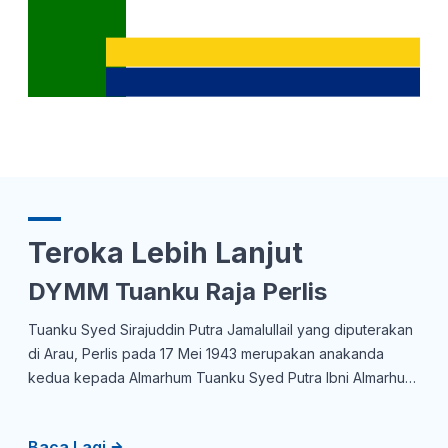
Teroka Lebih Lanjut
DYMM Tuanku Raja Perlis
Tuanku Syed Sirajuddin Putra Jamalullail yang diputerakan
di Arau, Perlis pada 17 Mei 1943 merupakan anakanda
kedua kepada Almarhum Tuanku Syed Putra Ibni Almarhum
Syed Hassan Jamalullail dan Almarhumah Tuanku Tengku
Budriah binti Almarhum Tengku Ismail. Baginda mempunyai
Baca Lagi