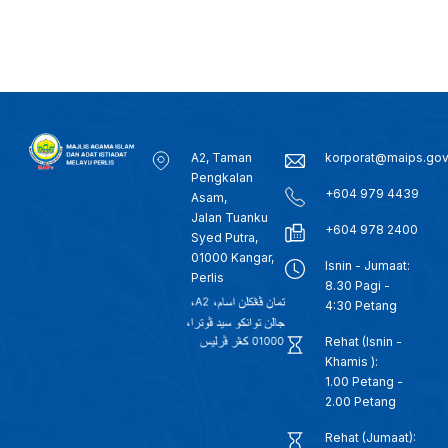
A2, Taman
korporat@maips.go
Pengkalan
+604 979 4439
Asam,
Jalan Tuanku
+604 978 2400
Syed Putra,
01000 Kangar,
Isnin - Jumaat:
Perlis
8.30 Pagi -
4:30 Petang
Rehat (Isnin -
Khamis ):
1.00 Petang -
2.00 Petang
Rehat (Jumaat):