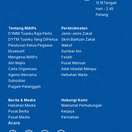
12.15Tengah
Hari - 2.45
Petang
Tentang MAIPs
Perkhidmatan
DYMM Tuanku Raja Perlis
Jenis-Jenis Zakat
DYTM Tuanku Yang DiPertua
Skim Bantuan Zakat
Perutusan Ketua Pegawai
Wakaf
Eksekutif
Sumber Am
Mengenai MAIPs
Fasiliti
Ahli Majlis
Pusat Warisan
Carta Organisasi
Adat Istiadat Melayu
Agensi Bersama
Hebahan Warta
Subsidiari
Piagam Pelanggan
Berita & Media
Hubungi Kami
Hebahan Media
Maklumat Perhubungan
Pusat Berita
Kerjaya
Pusat Media
Perolehan
Acara