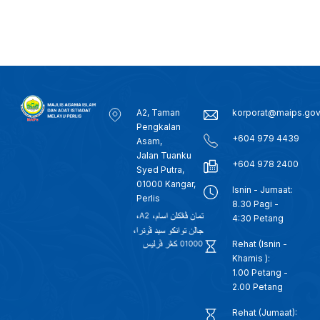
A2, Taman
korporat@maips.go
Pengkalan
+604 979 4439
Asam,
Jalan Tuanku
+604 978 2400
Syed Putra,
01000 Kangar,
Isnin - Jumaat:
Perlis
8.30 Pagi -
4:30 Petang
Rehat (Isnin -
Khamis ):
1.00 Petang -
2.00 Petang
Rehat (Jumaat):