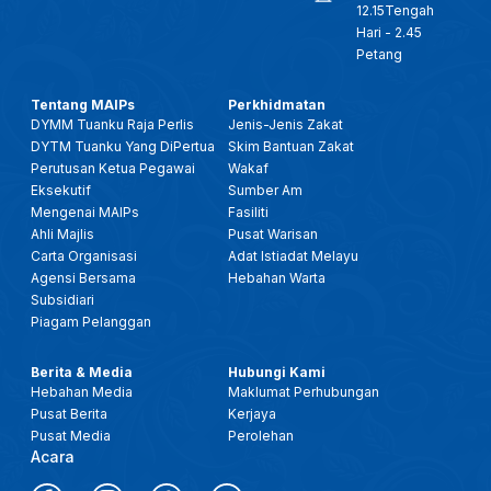
12.15Tengah
Hari - 2.45
Petang
Tentang MAIPs
Perkhidmatan
DYMM Tuanku Raja Perlis
Jenis-Jenis Zakat
DYTM Tuanku Yang DiPertua
Skim Bantuan Zakat
Perutusan Ketua Pegawai
Wakaf
Eksekutif
Sumber Am
Mengenai MAIPs
Fasiliti
Ahli Majlis
Pusat Warisan
Carta Organisasi
Adat Istiadat Melayu
Agensi Bersama
Hebahan Warta
Subsidiari
Piagam Pelanggan
Berita & Media
Hubungi Kami
Hebahan Media
Maklumat Perhubungan
Pusat Berita
Kerjaya
Pusat Media
Perolehan
Acara