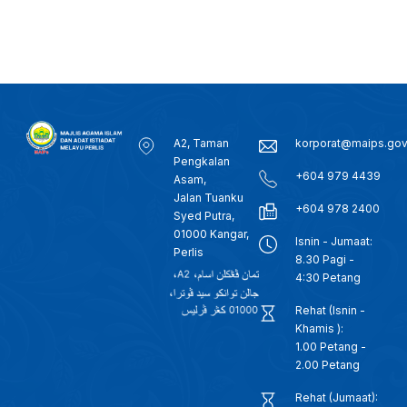
A2, Taman
korporat@maips.go
Pengkalan
+604 979 4439
Asam,
Jalan Tuanku
+604 978 2400
Syed Putra,
01000 Kangar,
Isnin - Jumaat:
Perlis
8.30 Pagi -
4:30 Petang
Rehat (Isnin -
Khamis ):
1.00 Petang -
2.00 Petang
Rehat (Jumaat):