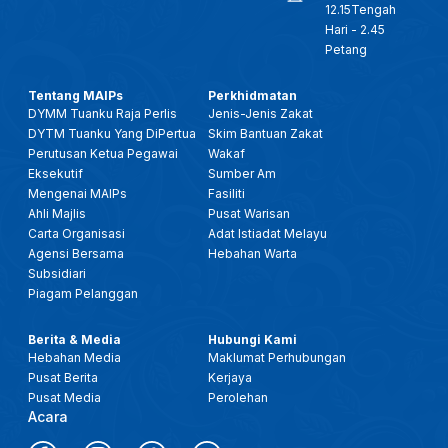
12.15Tengah
Hari - 2.45
Petang
Tentang MAIPs
Perkhidmatan
DYMM Tuanku Raja Perlis
Jenis-Jenis Zakat
DYTM Tuanku Yang DiPertua
Skim Bantuan Zakat
Perutusan Ketua Pegawai
Wakaf
Eksekutif
Sumber Am
Mengenai MAIPs
Fasiliti
Ahli Majlis
Pusat Warisan
Carta Organisasi
Adat Istiadat Melayu
Agensi Bersama
Hebahan Warta
Subsidiari
Piagam Pelanggan
Berita & Media
Hubungi Kami
Hebahan Media
Maklumat Perhubungan
Pusat Berita
Kerjaya
Pusat Media
Perolehan
Acara