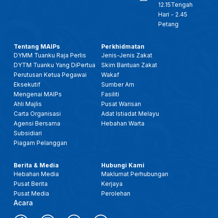
12.15Tengah
Hari - 2.45
Petang
Tentang MAIPs
Perkhidmatan
DYMM Tuanku Raja Perlis
Jenis-Jenis Zakat
DYTM Tuanku Yang DiPertua
Skim Bantuan Zakat
Perutusan Ketua Pegawai
Wakaf
Eksekutif
Sumber Am
Mengenai MAIPs
Fasiliti
Ahli Majlis
Pusat Warisan
Carta Organisasi
Adat Istiadat Melayu
Agensi Bersama
Hebahan Warta
Subsidiari
Piagam Pelanggan
Berita & Media
Hubungi Kami
Hebahan Media
Maklumat Perhubungan
Pusat Berita
Kerjaya
Pusat Media
Perolehan
Acara