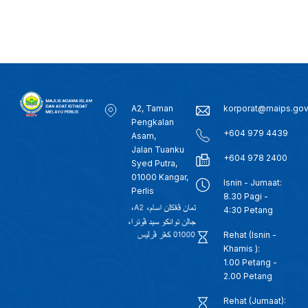
A2, Taman
korporat@maips.go
Pengkalan
+604 979 4439
Asam,
Jalan Tuanku
+604 978 2400
Syed Putra,
01000 Kangar,
Isnin - Jumaat:
Perlis
8.30 Pagi -
4:30 Petang
Rehat (Isnin -
Khamis ):
1.00 Petang -
2.00 Petang
Rehat (Jumaat):