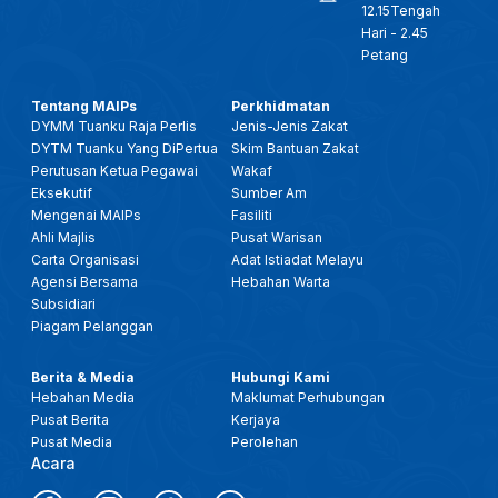
12.15Tengah
Hari - 2.45
Petang
Tentang MAIPs
Perkhidmatan
DYMM Tuanku Raja Perlis
Jenis-Jenis Zakat
DYTM Tuanku Yang DiPertua
Skim Bantuan Zakat
Perutusan Ketua Pegawai
Wakaf
Eksekutif
Sumber Am
Mengenai MAIPs
Fasiliti
Ahli Majlis
Pusat Warisan
Carta Organisasi
Adat Istiadat Melayu
Agensi Bersama
Hebahan Warta
Subsidiari
Piagam Pelanggan
Berita & Media
Hubungi Kami
Hebahan Media
Maklumat Perhubungan
Pusat Berita
Kerjaya
Pusat Media
Perolehan
Acara