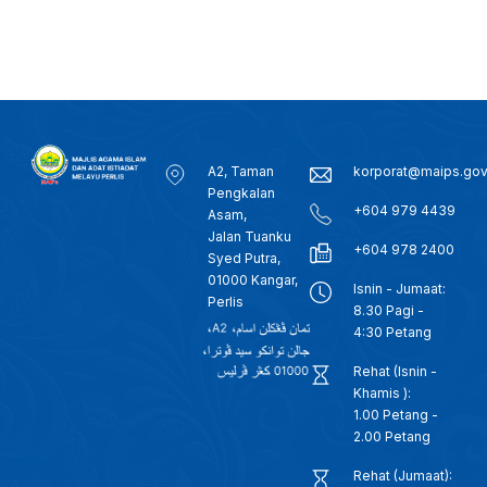
A2, Taman
korporat@maips.go
Pengkalan
+604 979 4439
Asam,
Jalan Tuanku
+604 978 2400
Syed Putra,
01000 Kangar,
Isnin - Jumaat:
Perlis
8.30 Pagi -
4:30 Petang
Rehat (Isnin -
Khamis ):
1.00 Petang -
2.00 Petang
Rehat (Jumaat):