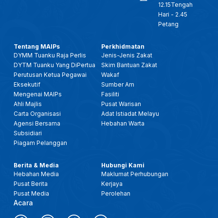
12.15Tengah
Hari - 2.45
Petang
Tentang MAIPs
Perkhidmatan
DYMM Tuanku Raja Perlis
Jenis-Jenis Zakat
DYTM Tuanku Yang DiPertua
Skim Bantuan Zakat
Perutusan Ketua Pegawai
Wakaf
Eksekutif
Sumber Am
Mengenai MAIPs
Fasiliti
Ahli Majlis
Pusat Warisan
Carta Organisasi
Adat Istiadat Melayu
Agensi Bersama
Hebahan Warta
Subsidiari
Piagam Pelanggan
Berita & Media
Hubungi Kami
Hebahan Media
Maklumat Perhubungan
Pusat Berita
Kerjaya
Pusat Media
Perolehan
Acara