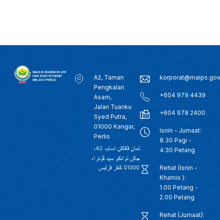
A2, Taman
korporat@maips.go
Pengkalan
+604 979 4439
Asam,
Jalan Tuanku
+604 978 2400
Syed Putra,
01000 Kangar,
Isnin - Jumaat:
Perlis
8.30 Pagi -
4:30 Petang
Rehat (Isnin -
Khamis ):
1.00 Petang -
2.00 Petang
Rehat (Jumaat):