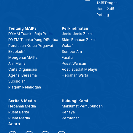
12.15Tengah
Hari - 2.45
Petang
Tentang MAIPs
Perkhidmatan
DYMM Tuanku Raja Perlis
Jenis-Jenis Zakat
DYTM Tuanku Yang DiPertua
Skim Bantuan Zakat
Perutusan Ketua Pegawai
Wakaf
Eksekutif
Sumber Am
Mengenai MAIPs
Fasiliti
Ahli Majlis
Pusat Warisan
Carta Organisasi
Adat Istiadat Melayu
Agensi Bersama
Hebahan Warta
Subsidiari
Piagam Pelanggan
Berita & Media
Hubungi Kami
Hebahan Media
Maklumat Perhubungan
Pusat Berita
Kerjaya
Pusat Media
Perolehan
Acara