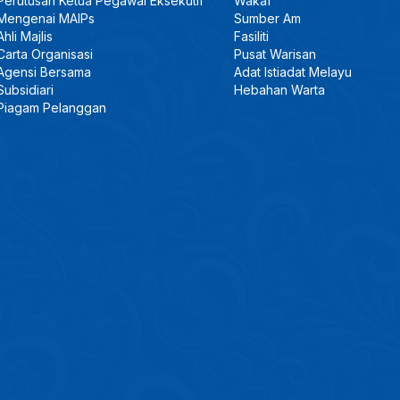
Perutusan Ketua Pegawai Eksekutif
Wakaf
Mengenai MAIPs
Sumber Am
Ahli Majlis
Fasiliti
Carta Organisasi
Pusat Warisan
Agensi Bersama
Adat Istiadat Melayu
Subsidiari
Hebahan Warta
Piagam Pelanggan