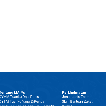
Tentang MAIPs
Perkhidmatan
DYMM Tuanku Raja Perlis
Jenis-Jenis Zakat
DYTM Tuanku Yang DiPertua
Skim Bantuan Zakat