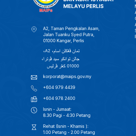
A2, Taman Pengkalan Asam,
Jalan Tuanku Syed Putra,
01000 Kangar, Perlis
korporat@maips.gov.my
+604 979 4439
+604 978 2400
Isnin - Jumaat:
8.30 Pagi - 4:30 Petang
Rehat (Isnin - Khamis ):
1.00 Petang - 2.00 Petang