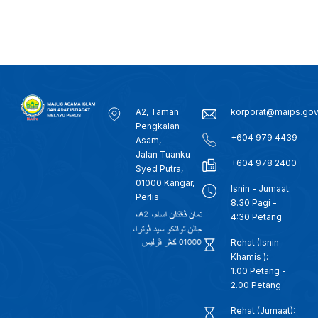
A2, Taman
korporat@maips.go
Pengkalan
+604 979 4439
Asam,
Jalan Tuanku
+604 978 2400
Syed Putra,
01000 Kangar,
Isnin - Jumaat:
Perlis
8.30 Pagi -
4:30 Petang
Rehat (Isnin -
Khamis ):
1.00 Petang -
2.00 Petang
Rehat (Jumaat):