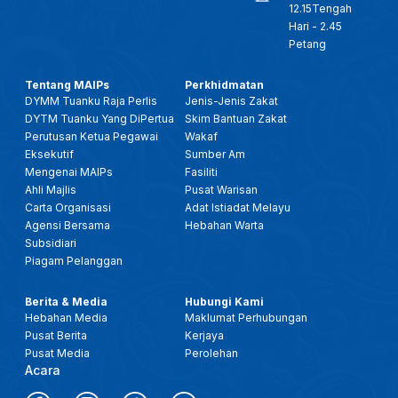
12.15Tengah
Hari - 2.45
Petang
Tentang MAIPs
Perkhidmatan
DYMM Tuanku Raja Perlis
Jenis-Jenis Zakat
DYTM Tuanku Yang DiPertua
Skim Bantuan Zakat
Perutusan Ketua Pegawai
Wakaf
Eksekutif
Sumber Am
Mengenai MAIPs
Fasiliti
Ahli Majlis
Pusat Warisan
Carta Organisasi
Adat Istiadat Melayu
Agensi Bersama
Hebahan Warta
Subsidiari
Piagam Pelanggan
Berita & Media
Hubungi Kami
Hebahan Media
Maklumat Perhubungan
Pusat Berita
Kerjaya
Pusat Media
Perolehan
Acara