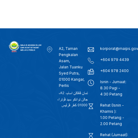
A2, Taman
korporat@maips.go
Pengkalan
+604 979 4439
Asam,
Jalan Tuanku
+604 978 2400
Syed Putra,
01000 Kangar,
Isnin - Jumaat:
Perlis
8.30 Pagi -
4:30 Petang
Rehat (Isnin -
Khamis ):
1.00 Petang -
2.00 Petang
Rehat (Jumaat):