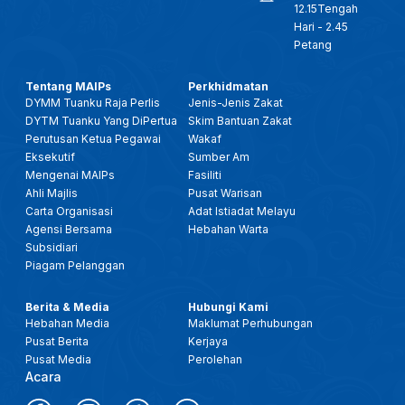
12.15Tengah
Hari - 2.45
Petang
Tentang MAIPs
Perkhidmatan
DYMM Tuanku Raja Perlis
Jenis-Jenis Zakat
DYTM Tuanku Yang DiPertua
Skim Bantuan Zakat
Perutusan Ketua Pegawai
Wakaf
Eksekutif
Sumber Am
Mengenai MAIPs
Fasiliti
Ahli Majlis
Pusat Warisan
Carta Organisasi
Adat Istiadat Melayu
Agensi Bersama
Hebahan Warta
Subsidiari
Piagam Pelanggan
Berita & Media
Hubungi Kami
Hebahan Media
Maklumat Perhubungan
Pusat Berita
Kerjaya
Pusat Media
Perolehan
Acara