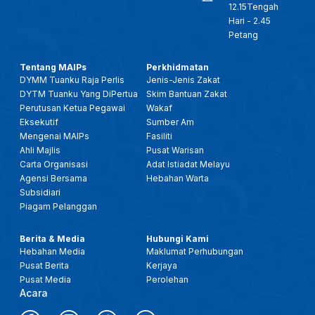
12.15Tengah
Hari - 2.45
Petang
Tentang MAIPs
Perkhidmatan
DYMM Tuanku Raja Perlis
Jenis-Jenis Zakat
DYTM Tuanku Yang DiPertua
Skim Bantuan Zakat
Perutusan Ketua Pegawai
Wakaf
Eksekutif
Sumber Am
Mengenai MAIPs
Fasiliti
Ahli Majlis
Pusat Warisan
Carta Organisasi
Adat Istiadat Melayu
Agensi Bersama
Hebahan Warta
Subsidiari
Piagam Pelanggan
Berita & Media
Hubungi Kami
Hebahan Media
Maklumat Perhubungan
Pusat Berita
Kerjaya
Pusat Media
Perolehan
Acara