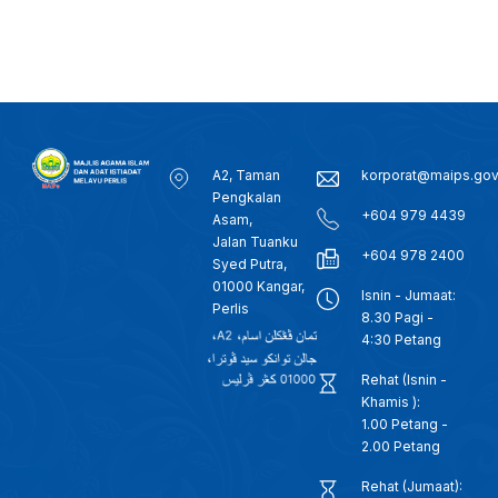
A2, Taman
korporat@maips.go
Pengkalan
+604 979 4439
Asam,
Jalan Tuanku
+604 978 2400
Syed Putra,
01000 Kangar,
Isnin - Jumaat:
Perlis
8.30 Pagi -
4:30 Petang
Rehat (Isnin -
Khamis ):
1.00 Petang -
2.00 Petang
Rehat (Jumaat):