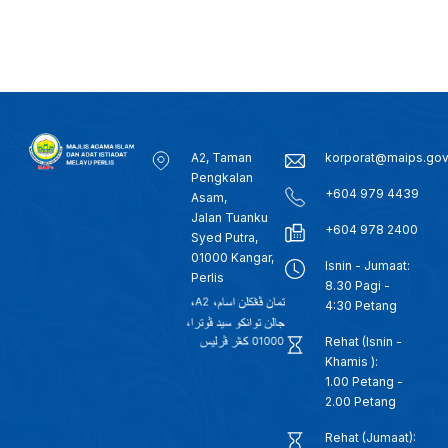
A2, Taman
korporat@maips.go
Pengkalan
+604 979 4439
Asam,
Jalan Tuanku
+604 978 2400
Syed Putra,
01000 Kangar,
Isnin - Jumaat:
Perlis
8.30 Pagi -
4:30 Petang
Rehat (Isnin -
Khamis ):
1.00 Petang -
2.00 Petang
Rehat (Jumaat):