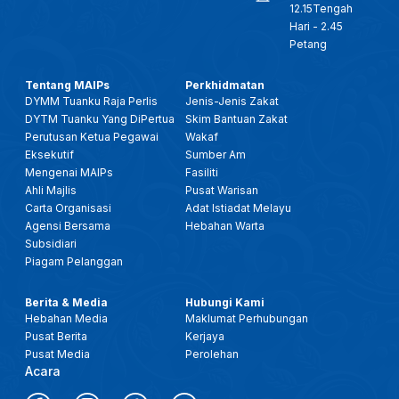
12.15Tengah
Hari - 2.45
Petang
Tentang MAIPs
Perkhidmatan
DYMM Tuanku Raja Perlis
Jenis-Jenis Zakat
DYTM Tuanku Yang DiPertua
Skim Bantuan Zakat
Perutusan Ketua Pegawai
Wakaf
Eksekutif
Sumber Am
Mengenai MAIPs
Fasiliti
Ahli Majlis
Pusat Warisan
Carta Organisasi
Adat Istiadat Melayu
Agensi Bersama
Hebahan Warta
Subsidiari
Piagam Pelanggan
Berita & Media
Hubungi Kami
Hebahan Media
Maklumat Perhubungan
Pusat Berita
Kerjaya
Pusat Media
Perolehan
Acara