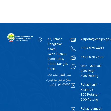
A2, Taman
korporat@maips.go
Pengkalan
+604 979 4439
Asam,
Jalan Tuanku
+604 978 2400
Syed Putra,
01000 Kangar,
Isnin - Jumaat:
Perlis
8.30 Pagi -
4:30 Petang
Rehat (Isnin -
Khamis ):
1.00 Petang -
2.00 Petang
Rehat (Jumaat):