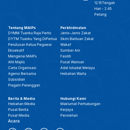
12.15Tengah
Hari - 2.45
Petang
Tentang MAIPs
Perkhidmatan
DYMM Tuanku Raja Perlis
Jenis-Jenis Zakat
DYTM Tuanku Yang DiPertua
Skim Bantuan Zakat
Perutusan Ketua Pegawai
Wakaf
Eksekutif
Sumber Am
Mengenai MAIPs
Fasiliti
Ahli Majlis
Pusat Warisan
Carta Organisasi
Adat Istiadat Melayu
Agensi Bersama
Hebahan Warta
Subsidiari
Piagam Pelanggan
Berita & Media
Hubungi Kami
Hebahan Media
Maklumat Perhubungan
Pusat Berita
Kerjaya
Pusat Media
Perolehan
Acara