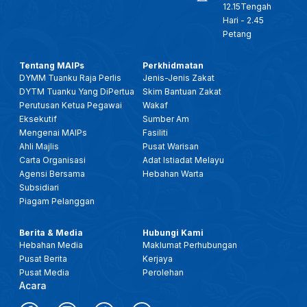
12.15Tengah
Hari - 2.45
Petang
Tentang MAIPs
Perkhidmatan
DYMM Tuanku Raja Perlis
Jenis-Jenis Zakat
DYTM Tuanku Yang DiPertua
Skim Bantuan Zakat
Perutusan Ketua Pegawai
Wakaf
Eksekutif
Sumber Am
Mengenai MAIPs
Fasiliti
Ahli Majlis
Pusat Warisan
Carta Organisasi
Adat Istiadat Melayu
Agensi Bersama
Hebahan Warta
Subsidiari
Piagam Pelanggan
Berita & Media
Hubungi Kami
Hebahan Media
Maklumat Perhubungan
Pusat Berita
Kerjaya
Pusat Media
Perolehan
Acara