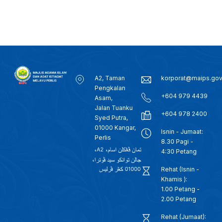
A2, Taman
korporat@maips.go
Pengkalan
+604 979 4439
Asam,
Jalan Tuanku
+604 978 2400
Syed Putra,
01000 Kangar,
Isnin - Jumaat:
Perlis
8.30 Pagi -
4:30 Petang
Rehat (Isnin -
Khamis ):
1.00 Petang -
2.00 Petang
Rehat (Jumaat):