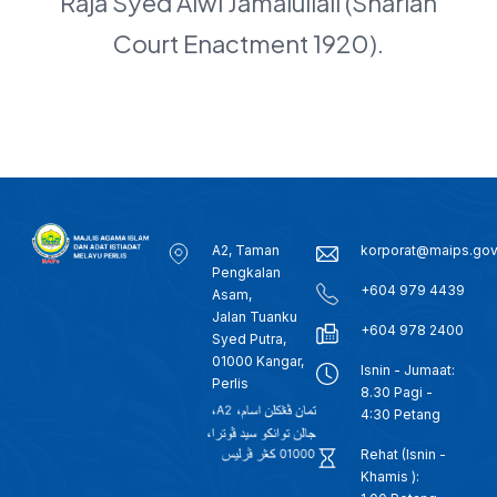
Raja Syed Alwi Jamalullail (Shariah
Court Enactment 1920).
A2, Taman
korporat@maips.go
Pengkalan
+604 979 4439
Asam,
Jalan Tuanku
+604 978 2400
Syed Putra,
01000 Kangar,
Isnin - Jumaat:
Perlis
8.30 Pagi -
4:30 Petang
Rehat (Isnin -
Khamis ):