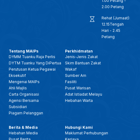
1.00 Petang -
2.00 Petang
Rehat (Jumaat):
12.15Tengah
Hari - 2.45
Petang
Tentang MAIPs
Perkhidmatan
DYMM Tuanku Raja Perlis
Jenis-Jenis Zakat
DYTM Tuanku Yang DiPertua
Skim Bantuan Zakat
Perutusan Ketua Pegawai
Wakaf
Eksekutif
Sumber Am
Mengenai MAIPs
Fasiliti
Ahli Majlis
Pusat Warisan
Carta Organisasi
Adat Istiadat Melayu
Agensi Bersama
Hebahan Warta
Subsidiari
Piagam Pelanggan
Berita & Media
Hubungi Kami
Hebahan Media
Maklumat Perhubungan
Pusat Berita
Kerjaya