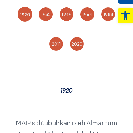
Op
1920
1920 - Penubuhan
MAIPs ditubuhkan oleh Almarhum