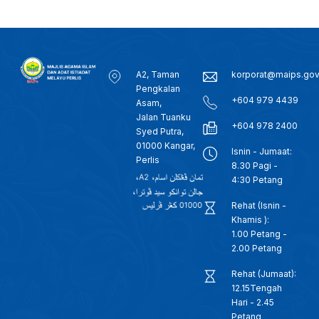
A2, Taman
korporat@maips.go
Pengkalan
+604 979 4439
Asam,
Jalan Tuanku
+604 978 2400
Syed Putra,
01000 Kangar,
Isnin - Jumaat:
Perlis
8.30 Pagi -
4:30 Petang
Rehat (Isnin -
Khamis ):
1.00 Petang -
2.00 Petang
Rehat (Jumaat):
12.15Tengah
Hari - 2.45
Petang