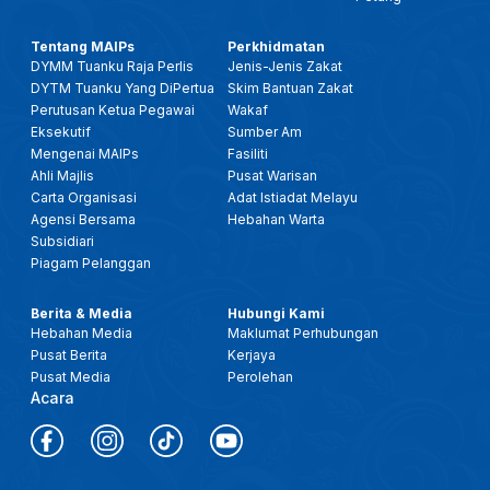
Tentang MAIPs
Perkhidmatan
DYMM Tuanku Raja Perlis
Jenis-Jenis Zakat
DYTM Tuanku Yang DiPertua
Skim Bantuan Zakat
Perutusan Ketua Pegawai
Wakaf
Eksekutif
Sumber Am
Mengenai MAIPs
Fasiliti
Ahli Majlis
Pusat Warisan
Carta Organisasi
Adat Istiadat Melayu
Agensi Bersama
Hebahan Warta
Subsidiari
Piagam Pelanggan
Berita & Media
Hubungi Kami
Hebahan Media
Maklumat Perhubungan
Pusat Berita
Kerjaya
Pusat Media
Perolehan
Acara