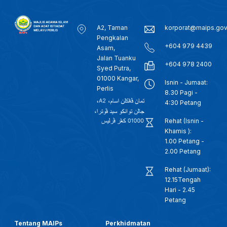
A2, Taman
korporat@maips.go
Pengkalan
+604 979 4439
Asam,
Jalan Tuanku
+604 978 2400
Syed Putra,
01000 Kangar,
Isnin - Jumaat:
Perlis
8.30 Pagi -
4:30 Petang
Rehat (Isnin -
Khamis ):
1.00 Petang -
2.00 Petang
Rehat (Jumaat):
12.15Tengah
Hari - 2.45
Petang
Tentang MAIPs
Perkhidmatan