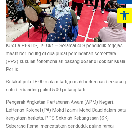
Op
KUALA PERLIS, 19 Okt. – Seramai 468 penduduk terjejas
masih berlindung di dua pusat pemindahan sementara
(PPS) susulan fenomena air pasang besar di sekitar Kuala
Perlis.
Setakat pukul 8.00 malam tadi, jumlah berkenaan berkurang
satu berbanding pukul 5.00 petang tadi.
Pengarah Angkatan Pertahanan Awam (APM) Negeri,
Leftenan Kolonel (PA) Mohd Izaimi Mohd Daud dalam satu
kenyataan berkata, PPS Sekolah Kebangsaan (SK)
Seberang Ramai mencatatkan penduduk paling ramai