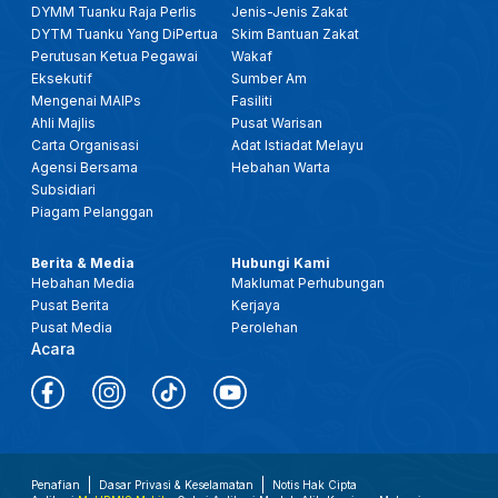
DYMM Tuanku Raja Perlis
Jenis-Jenis Zakat
DYTM Tuanku Yang DiPertua
Skim Bantuan Zakat
Perutusan Ketua Pegawai
Wakaf
Eksekutif
Sumber Am
Mengenai MAIPs
Fasiliti
Ahli Majlis
Pusat Warisan
Carta Organisasi
Adat Istiadat Melayu
Agensi Bersama
Hebahan Warta
Subsidiari
Piagam Pelanggan
Berita & Media
Hubungi Kami
Hebahan Media
Maklumat Perhubungan
Pusat Berita
Kerjaya
Pusat Media
Perolehan
Acara
Penafian
Dasar Privasi & Keselamatan
Notis Hak Cipta