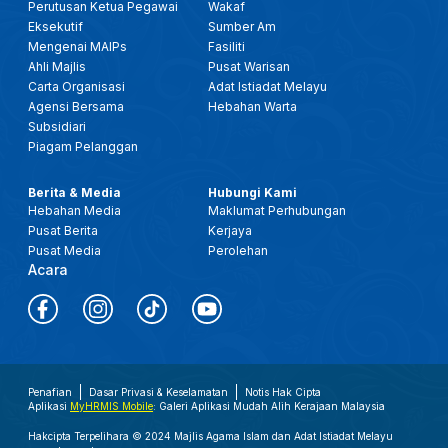
Perutusan Ketua Pegawai
Wakaf
Eksekutif
Sumber Am
Mengenai MAIPs
Fasiliti
Ahli Majlis
Pusat Warisan
Carta Organisasi
Adat Istiadat Melayu
Agensi Bersama
Hebahan Warta
Subsidiari
Piagam Pelanggan
Berita & Media
Hubungi Kami
Hebahan Media
Maklumat Perhubungan
Pusat Berita
Kerjaya
Pusat Media
Perolehan
Acara
Penafian
Dasar Privasi & Keselamatan
Notis Hak Cipta
Aplikasi
MyHRMIS Mobile
: Galeri Aplikasi Mudah Alih Kerajaan Malaysia
Hakcipta Terpelihara © 2024 Majlis Agama Islam dan Adat Istiadat Melayu