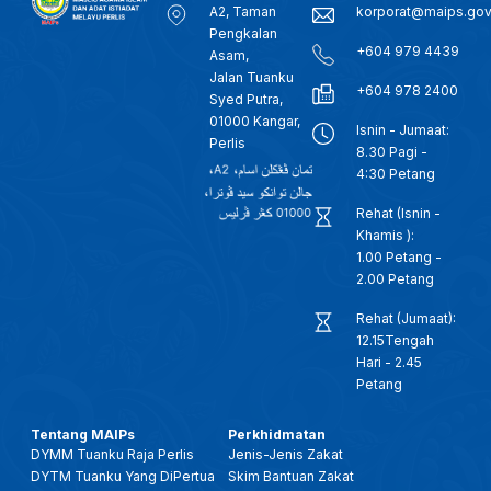
A2, Taman
korporat@maips.go
Pengkalan
+604 979 4439
Asam,
Jalan Tuanku
+604 978 2400
Syed Putra,
01000 Kangar,
Isnin - Jumaat:
Perlis
8.30 Pagi -
4:30 Petang
Rehat (Isnin -
Khamis ):
1.00 Petang -
2.00 Petang
Rehat (Jumaat):
12.15Tengah
Hari - 2.45
Petang
Tentang MAIPs
Perkhidmatan
DYMM Tuanku Raja Perlis
Jenis-Jenis Zakat
DYTM Tuanku Yang DiPertua
Skim Bantuan Zakat